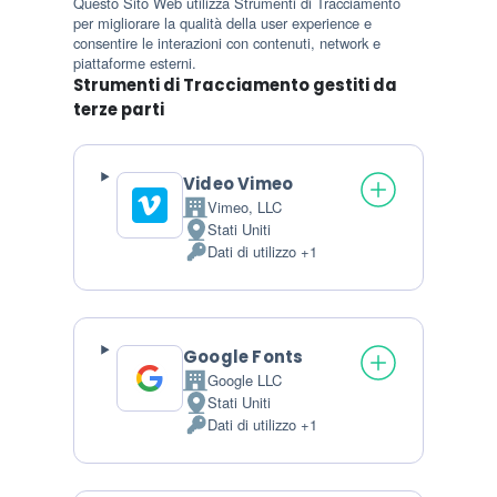
Questo Sito Web utilizza Strumenti di Tracciamento
per migliorare la qualità della user experience e
consentire le interazioni con contenuti, network e
piattaforme esterni.
Strumenti di Tracciamento gestiti da
terze parti
Video Vimeo
Vimeo, LLC
Azienda:
Stati Uniti
Luogo del trattamento:
Dati di utilizzo +1
Dati Personali trattati:
Google Fonts
Google LLC
Azienda:
Stati Uniti
Luogo del trattamento:
Dati di utilizzo +1
Dati Personali trattati: