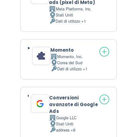
ads (pixel di Meta)
Meta Platforms, Inc.
Azienda:
Stati Uniti
Luogo del trattamento:
Dati di utilizzo +1
Dati Personali trattati:
Momento
Momento, Inc.
Azienda:
Corea del Sud
Luogo del trattamento:
Dati di utilizzo +1
Dati Personali trattati:
Conversioni
avanzate di Google
Ads
Google LLC
Azienda:
Stati Uniti
Luogo del trattamento:
address +6
Dati Personali trattati: