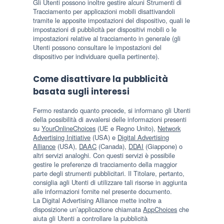
Gli Utenti possono inoltre gestire alcuni Strumenti di
Tracciamento per applicazioni mobili disattivandoli
tramite le apposite impostazioni del dispositivo, quali le
impostazioni di pubblicità per dispositivi mobili o le
impostazioni relative al tracciamento in generale (gli
Utenti possono consultare le impostazioni del
dispositivo per individuare quella pertinente).
Come disattivare la pubblicità
basata sugli interessi
Fermo restando quanto precede, si informano gli Utenti
della possibilità di avvalersi delle informazioni presenti
su
YourOnlineChoices
(UE e Regno Unito),
Network
Advertising Initiative
(USA) e
Digital Advertising
Alliance
(USA),
DAAC
(Canada),
DDAI
(Giappone) o
altri servizi analoghi. Con questi servizi è possibile
gestire le preferenze di tracciamento della maggior
parte degli strumenti pubblicitari. Il Titolare, pertanto,
consiglia agli Utenti di utilizzare tali risorse in aggiunta
alle informazioni fornite nel presente documento.
La Digital Advertising Alliance mette inoltre a
disposizione un’applicazione chiamata
AppChoices
che
aiuta gli Utenti a controllare la pubblicità