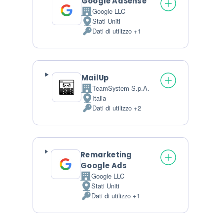
Google AdSense
Google LLC
Azienda:
Stati Uniti
Luogo del trattamento:
Dati di utilizzo +1
Dati Personali trattati:
MailUp
TeamSystem S.p.A.
Azienda:
Italia
Luogo del trattamento:
Dati di utilizzo +2
Dati Personali trattati:
Remarketing
Google Ads
Google LLC
Azienda:
Stati Uniti
Luogo del trattamento:
Dati di utilizzo +1
Dati Personali trattati: