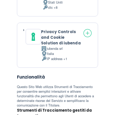
Stati Uniti
Luogo del trattamento:
clic +8
Dati Personali trattati:
Privacy Controls
and Cookie
Solution di iubenda
iubenda srl
Azienda:
Italia
Luogo del trattamento:
IP address +1
Dati Personali trattati:
Funzionalità
Questo Sito Web utilizza Strumenti di Tracciamento
per consentire semplici interazioni e attivare
funzionalità che permettono agli Utenti di accedere a
determinate risorse del Servizio e semplificano la
comunicazione con il Titolare.
Strumenti di Tracciamento gestiti da