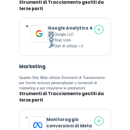
Strumenti di Tracciamento gestiti da
terze parti
Google Analytics 4
Google LLC
Azienda:
Stati Uniti
Luogo del trattamento:
Dati di utilizzo +3
Dati Personali trattati:
Marketing
Questo Sito Web utilizza Strumenti di Tracciamento
per fornire annunci personalizzati o contenuti di
marketing e per misurarne le prestazioni.
Strumenti di Tracciamento gestiti da
terze parti
Monitoraggio
conversioni di Meta