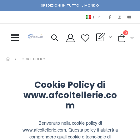
SPEDIZIONI IN TUTTO IL MONDO
LINGUA
IT
elementi
0
My Quote
Cart
COOKIE POLICY
Cookie Policy di
www.afcoltellerie.co
m
Benvenuto nella cookie policy di
www.afcoltellerie.com. Questa policy ti aiuterà a
comprendere quali cookie e tecnologie di