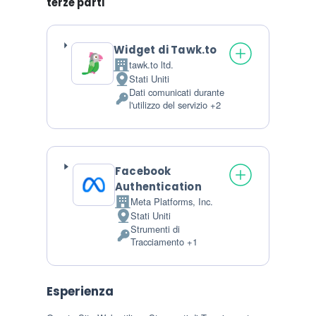
terze parti
Widget di Tawk.to
tawk.to ltd.
Azienda:
Stati Uniti
Luogo del trattamento:
Dati comunicati durante
Dati Personali trattati:
l'utilizzo del servizio +2
Facebook
Authentication
Meta Platforms, Inc.
Azienda:
Stati Uniti
Luogo del trattamento:
Strumenti di
Dati Personali trattati:
Tracciamento +1
Esperienza