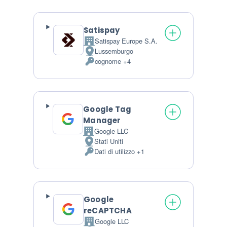
Satispay
Satispay Europe S.A.
Azienda:
Lussemburgo
Luogo del trattamento:
cognome +4
Dati Personali trattati:
Google Tag
Manager
Google LLC
Azienda:
Stati Uniti
Luogo del trattamento:
Dati di utilizzo +1
Dati Personali trattati:
Google
reCAPTCHA
Google LLC
Azienda: