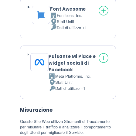
Font Awesome
Fonticons, Inc.
Azienda:
Stati Uniti
Luogo del trattamento:
Dati di utilizzo +1
Dati Personali trattati:
Pulsante Mi Piace e
widget sociali di
Facebook
Meta Platforms, Inc.
Azienda:
Stati Uniti
Luogo del trattamento:
Dati di utilizzo +1
Dati Personali trattati:
Misurazione
Questo Sito Web utilizza Strumenti di Tracciamento
per misurare il traffico e analizzare il comportamento
degli Utenti per migliorare il Servizio.