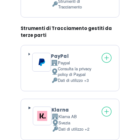
Strumenti di
Dati Personali trattati:
Tracciamento
Strumenti di Tracciamento gestiti da
terze parti
PayPal
Paypal
Azienda:
Consulta la privacy
Luogo del trattamento:
policy di Paypal
Dati di utilizzo +3
Dati Personali trattati:
Klarna
Klarna AB
Azienda:
Svezia
Luogo del trattamento:
Dati di utilizzo +2
Dati Personali trattati: