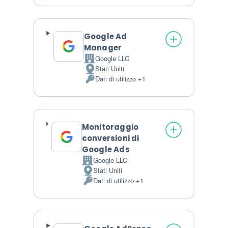
Google Ad
Manager
Google LLC
Azienda:
Stati Uniti
Luogo del trattamento:
Dati di utilizzo +1
Dati Personali trattati:
Monitoraggio
conversioni di
Google Ads
Google LLC
Azienda:
Stati Uniti
Luogo del trattamento:
Dati di utilizzo +1
Dati Personali trattati: