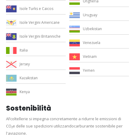
Ungheria
Isole Turks e Caicos
Uruguay
Isole Vergini Americane
Uzbekistan
Isole Vergini Britanniche
Venezuela
Italia
Vietnam
Jersey
Yemen
Kazakistan
Kenya
Sostenibilità
AFcoltellerie si impegna concretamente a ridurre le emissioni di
CO₂e delle sue spedizioni utilizzandocarburante sostenibile per
l'aviazione.