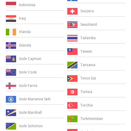
Indonesia
Svizzera
Iraq
Swaziland
Irlanda
Tailandia
Islanda
Taiwan
Isole Cayman
Tanzania
Isole Cook
Timor Est
Isole Faroe
Tunisia
Isole Marianne Sett.
Turchia
Isole Marshall
Turkmenistan
Isole Solomon