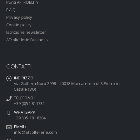
Punti AF_FIDELITY
F.A.Q.
Privacy policy
Cookie policy
Iscrizione newsletter
AFcoltellerie Business
CONTATTI
INDIRIZZO:
via Galliera Nord 2998 - 40018 Maccaretolo di S.Pietro in
Casale (BO)
TELEFONO:
+39 (0)51 811732
WHATSAPP:
+39 335 181 8204
EMAIL:
info@afcoltellerie.com