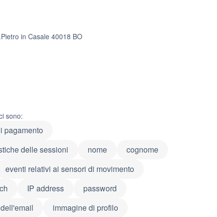
S.Pietro in Casale 40018 BO
ci sono:
di pagamento
istiche delle sessioni
nome
cognome
eventi relativi ai sensori di movimento
uch
IP address
password
dell'email
immagine di profilo