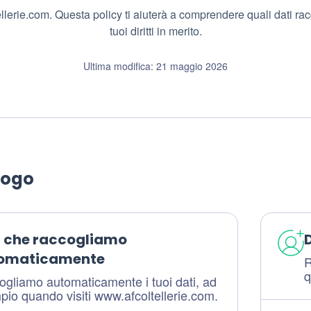
lerie.com. Questa policy ti aiuterà a comprendere quali dati ra
tuoi diritti in merito.
Ultima modifica: 21 maggio 2026
logo
i che raccogliamo
D
omaticamente
R
q
gliamo automaticamente i tuoi dati, ad
io quando visiti www.afcoltellerie.com.