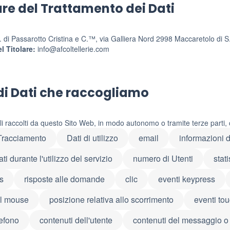
are del Trattamento dei Dati
s. di Passarotto Cristina e C.™, via Galliera Nord 2998 Maccaretolo di 
l Titolare:
info@afcoltellerie.com
di Dati che raccogliamo
li raccolti da questo Sito Web, in modo autonomo o tramite terze parti, 
 Tracciamento
Dati di utilizzo
email
informazioni 
i durante l'utilizzo del servizio
numero di Utenti
stat
ls
risposte alle domande
clic
eventi keypress
el mouse
posizione relativa allo scorrimento
eventi to
lefono
contenuti dell'utente
contenuti del messaggio o 