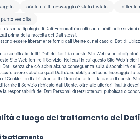
saggio
ora in cui il messaggio è stato inviato
mittente
al punto vendita
u ciascuna tipologia di Dati Personali raccolti sono forniti nelle sezioni 
zzati prima della raccolta dei Dati stessi.
ossono essere liberamente forniti dall'Utente o, nel caso di Dati di Utili
e specificato, tutti i Dati richiesti da questo Sito Web sono obbligatori.
sto Sito Web fornire il Servizio. Nei casi in cui questo Sito Web indichi a
i Dati, senza che ciò abbia alcuna conseguenza sulla disponibilità del Se
essero avere dubbi su quali Dati siano obbligatori sono incoraggiati a con
o di Cookie - o di altri strumenti di tracciamento - da parte di questo Sito 
di fornire il Servizio richiesto dall'Utente, oltre alle ulteriori finalità d
 la responsabilità dei Dati Personali di terzi ottenuti, pubblicati o con
ità e luogo del trattamento dei Dati
i trattamento