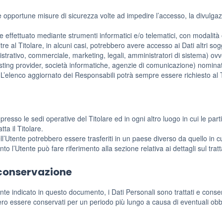
 le opportune misure di sicurezza volte ad impedire l’accesso, la divulgaz
ne effettuato mediante strumenti informatici e/o telematici, con modalità
Oltre al Titolare, in alcuni casi, potrebbero avere accesso ai Dati altri s
trativo, commerciale, marketing, legali, amministratori di sistema) ovvero
hosting provider, società informatiche, agenzie di comunicazione) nomin
. L’elenco aggiornato dei Responsabili potrà sempre essere richiesto al 
i presso le sedi operative del Titolare ed in ogni altro luogo in cui le part
tta il Titolare.
ll’Utente potrebbero essere trasferiti in un paese diverso da quello in cui
to l’Utente può fare riferimento alla sezione relativa ai dettagli sul tra
 conservazione
e indicato in questo documento, i Dati Personali sono trattati e conservat
ero essere conservati per un periodo più lungo a causa di eventuali obbl