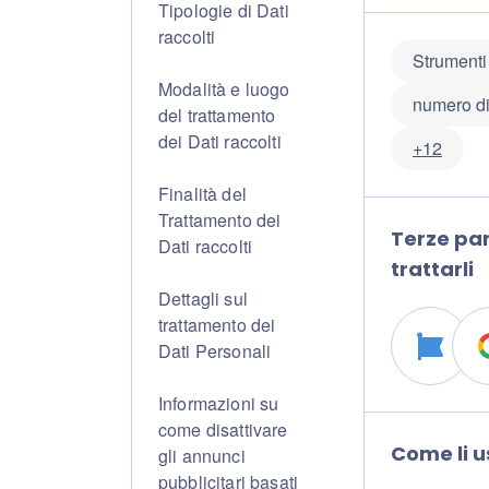
Tipologie di Dati
raccolti
Strumenti
Modalità e luogo
numero di
del trattamento
dei Dati raccolti
+12
Finalità del
Trattamento dei
Terze par
Dati raccolti
trattarli
Dettagli sul
trattamento dei
Dati Personali
Informazioni su
come disattivare
Come li 
gli annunci
pubblicitari basati