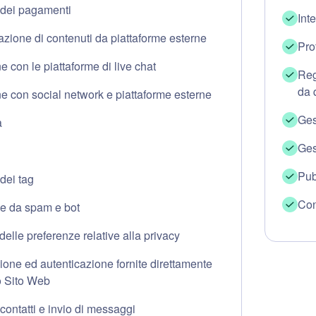
 dei pagamenti
Int
azione di contenuti da piattaforme esterne
Pro
e con le piattaforme di live chat
Reg
da 
ne con social network e piattaforme esterne
Ges
à
Ges
Pub
dei tag
Con
e da spam e bot
delle preferenze relative alla privacy
ione ed autenticazione fornite direttamente
o Sito Web
contatti e invio di messaggi