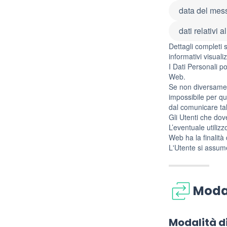
data del mes
dati relativi 
Dettagli completi s
informativi visuali
I Dati Personali p
Web.
Se non diversament
impossibile per que
dal comunicare tal
Gli Utenti che dov
L’eventuale utilizz
Web ha la finalità 
L'Utente si assume
Modal
Modalità d