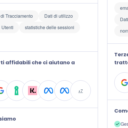
ema
 di Tracciamento
Dati di utilizzo
Dati
 Utenti
statistiche delle sessioni
no
Terze
ti affidabili che ci aiutano a
tratt
+7
Come
usiamo
Ges