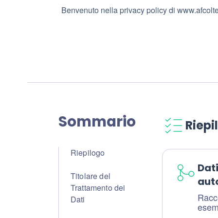
Benvenuto nella privacy policy di www.afcoltel
Sommario
Riepi
Riepilogo
Dat
Titolare del
aut
Trattamento dei
Racco
Dati
esemp