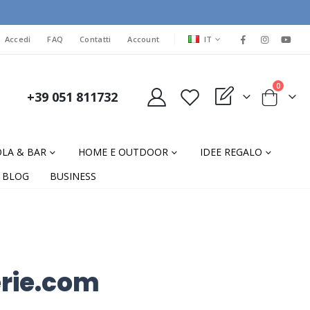
LINGUA
Accedi
FAQ
Contatti
Account
IT
elementi
0
+39 051 811732
My Quote
Cart
LA & BAR
HOME E OUTDOOR
IDEE REGALO
BLOG
BUSINESS
erie.com