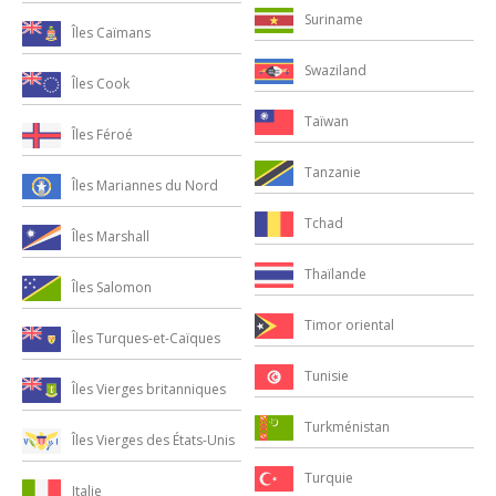
Suriname
Îles Caïmans
Swaziland
Îles Cook
Taïwan
Îles Féroé
Tanzanie
Îles Mariannes du Nord
Tchad
Îles Marshall
Thaïlande
Îles Salomon
Timor oriental
Îles Turques-et-Caïques
Tunisie
Îles Vierges britanniques
Turkménistan
Îles Vierges des États-Unis
Turquie
Italie