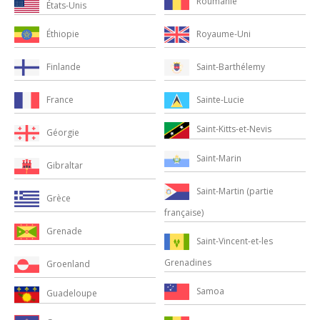
Roumanie
États-Unis
Royaume-Uni
Éthiopie
Saint-Barthélemy
Finlande
Sainte-Lucie
France
Saint-Kitts-et-Nevis
Géorgie
Saint-Marin
Gibraltar
Saint-Martin (partie
Grèce
française)
Grenade
Saint-Vincent-et-les
Grenadines
Groenland
Samoa
Guadeloupe