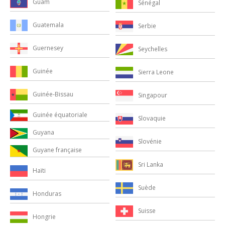
Guam
Sénégal
Guatemala
Serbie
Guernesey
Seychelles
Guinée
Sierra Leone
Guinée-Bissau
Singapour
Guinée équatoriale
Slovaquie
Guyana
Slovénie
Guyane française
Sri Lanka
Haïti
Suède
Honduras
Suisse
Hongrie