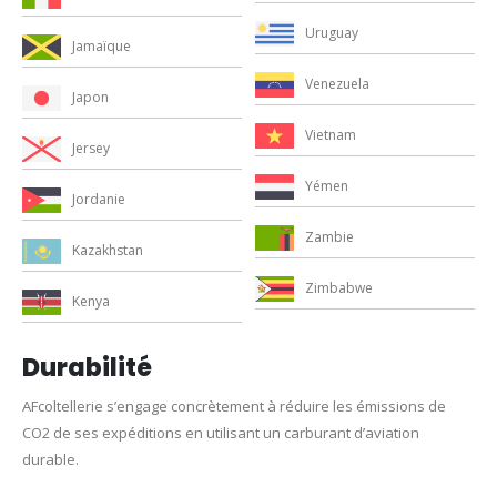
Uruguay
Jamaïque
Venezuela
Japon
Vietnam
Jersey
Yémen
Jordanie
Zambie
Kazakhstan
Zimbabwe
Kenya
Durabilité
AFcoltellerie s’engage concrètement à réduire les émissions de
CO2 de ses expéditions en utilisant un carburant d’aviation
durable.