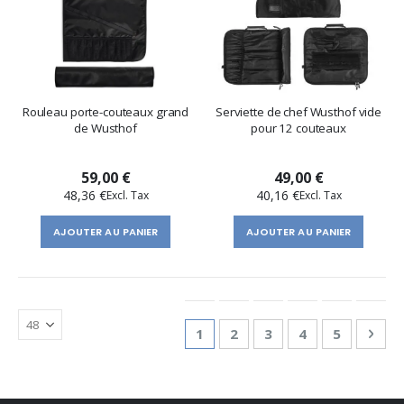
Rouleau porte-couteaux grand
Serviette de chef Wusthof vide
de Wusthof
pour 12 couteaux
59,00 €
49,00 €
48,36 €
40,16 €
AJOUTER AU PANIER
AJOUTER AU PANIER
Page
You're currently reading page
Page
Page
Page
Page
Pag
Suiv
1
2
3
4
5