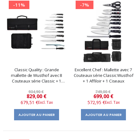
-11%
-7%
Classic Quality : Grande
Excellent Chef : Mallette avec 7
mallette de Wusthof avec 8
Couteaux série Classic Wusthof
Couteaux série Classic + 1
+ 1 Affiloir + 1 Ciseaux
Affiloir + 1 Pince
934,90 €
749,00 €
Prix
Prix
829,00 €
699,00 €
679,51 €
572,95 €
spécial
spécial
AJOUTER AU PANIER
AJOUTER AU PANIER