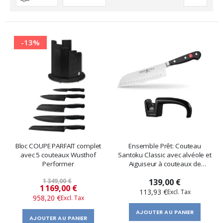
décroissant
-13%
Bloc COUPE PARFAIT complet
Ensemble Prêt: Couteau
avec 5 couteaux Wusthof
Santoku Classic avec alvéole et
Performer
Aiguiseur à couteaux de
Wusthof
1 349,00 €
139,00 €
Prix
1 169,00 €
113,93 €
958,20 €
spécial
AJOUTER AU PANIER
AJOUTER AU PANIER