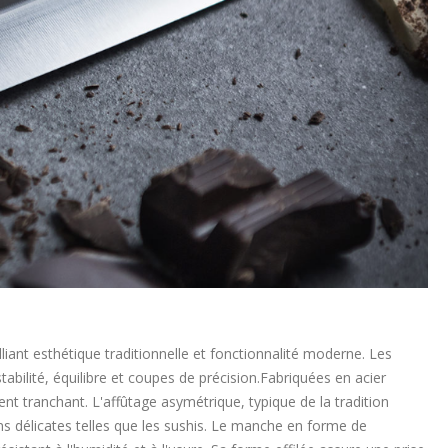
iant esthétique traditionnelle et fonctionnalité moderne. Les
abilité, équilibre et coupes de précision.Fabriquées en acier
t tranchant. L'affûtage asymétrique, typique de la tradition
ons délicates telles que les sushis. Le manche en forme de