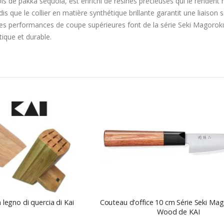
is de pakka séquoia, est enrichi de résines précieuses qui le rendent ré
is que le collier en matière synthétique brillante garantit une liaison
ses performances de coupe supérieures font de la série Seki Magorok
ique et durable.
Ordre
décroissant
 legno di quercia di Kai
Couteau d'office 10 cm Série Seki Ma
Wood de KAI