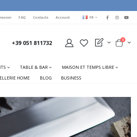
LANGUAGE
nexion
FAQ
Contacts
Account
FR
items
0
+39 051 811732
My Quote
Cart
NTS
TABLE & BAR
MAISON ET TEMPS LIBRE
ELLERIE HOME
BLOG
BUSINESS