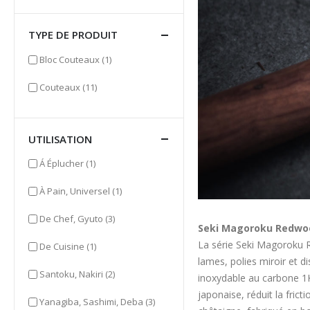
TYPE DE PRODUIT
item
Bloc Couteaux
(1)
items
Couteaux
(11)
UTILISATION
item
Á Éplucher
(1)
item
À Pain, Universel
(1)
items
De Chef, Gyuto
(3)
Seki Magoroku Redwo
La série Seki Magoroku R
item
De Cuisine
(1)
lames, polies miroir et d
items
Santoku, Nakiri
(2)
inoxydable au carbone 1K
japonaise, réduit la fric
items
Yanagiba, Sashimi, Deba
(3)