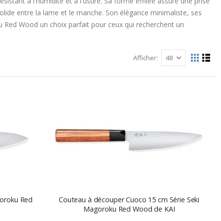
sistant à l'humidité et à l'usure. Sa forme effilée assure une prise
 solide entre la lame et le manche. Son élégance minimaliste, ses
u Red Wood un choix parfait pour ceux qui recherchent un
Afficher
Afficher
La
List
grille
comme
goroku Red
Couteau à découper Cuoco 15 cm Série Seki
Magoroku Red Wood de KAI