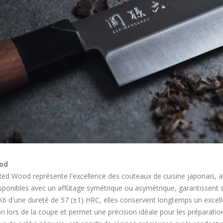
od
ed Wood représente l'excellence des couteaux de cuisine japonais, all
isponibles avec un affûtage symétrique ou asymétrique, garantissent st
6 d'une dureté de 57 (±1) HRC, elles conservent longtemps un excellen
tion lors de la coupe et permet une précision idéale pour les préparati