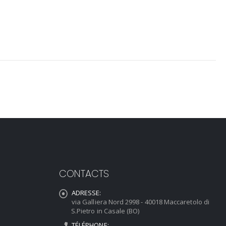
CONTACTS
ADRESSE:
via Galliera Nord 2998 - 40018 Maccaretolo di
S.Pietro in Casale (BO)
TÉLÉPHONE: