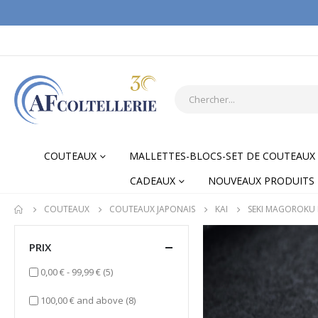
COUTEAUX
MALLETTES-BLOCS-SET DE COUTEAUX
CADEAUX
NOUVEAUX PRODUITS
COUTEAUX
COUTEAUX JAPONAIS
KAI
SEKI MAGOROKU
PRIX
items
0,00 €
-
99,99 €
(5)
items
100,00 €
and above
(8)