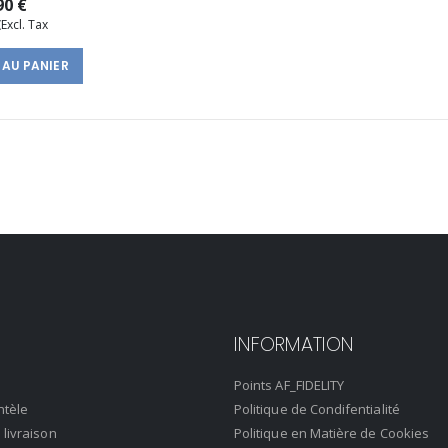
90 €
€
 AU PANIER
INFORMATION
Points AF_FIDELITY
ntèle
Politique de Condifentialité
 livraison
Politique en Matière de Cookies