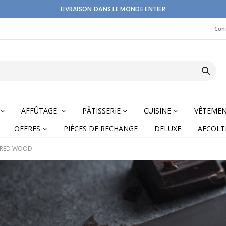
LIVRAISON DANS LE MONDE ENTIER
Con
AFFÛTAGE
PÂTISSERIE
CUISINE
VÊTEME
OFFRES
PIÈCES DE RECHANGE
DELUXE
AFCOLT
 RED WOOD