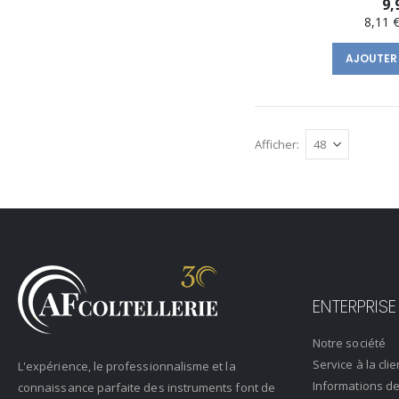
9,
8,11 
AJOUTER
Afficher
ENTERPRISE
Notre société
Service à la clie
L'expérience, le professionnalisme et la
Informations de
connaissance parfaite des instruments font de