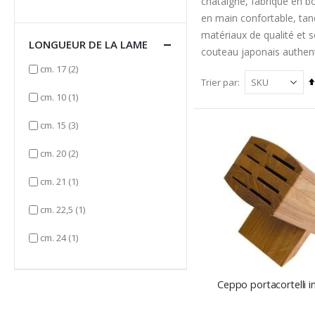
châtaigne, fabriqué en bo
en main confortable, tand
matériaux de qualité et 
LONGUEUR DE LA LAME
couteau japonais authent
items
cm. 17
(2)
Trier par
item
cm. 10
(1)
items
cm. 15
(3)
items
cm. 20
(2)
item
cm. 21
(1)
item
cm. 22,5
(1)
item
cm. 24
(1)
Ceppo portacortelli in