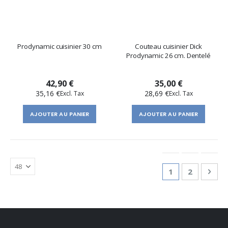
Prodynamic cuisinier 30 cm
Couteau cuisinier Dick
Prodynamic 26 cm. Dentelé
42,90 €
35,00 €
35,16 €
28,69 €
AJOUTER AU PANIER
AJOUTER AU PANIER
Page
You're currentl
Page
Pag
Suiv
1
2