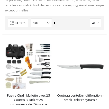
La poignée, construite selon les normes HACCP, et la lame, de la
plus haute qualité, font de ces couteaux une poignée et une coupe
exceptionnelles.
Ordre
FILTRES
décroissant
Pastry Chef : Mallette avec 25
Couteau dentelé multifonction –
Couteaux Dick et 25
steak Dick Prodynamic
instruments de Pâtisserie