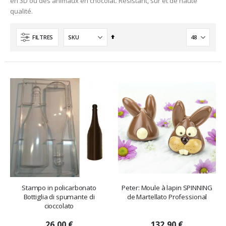
en 3D ou des animaux en chocolat. Résistant, sûr et de haute
qualité.
Ordre
FILTRES
décroissant
Stampo in policarbonato
Peter: Moule à lapin SPINNING
Bottiglia di spumante di
de Martellato Professional
cioccolato
26,00 €
132,90 €