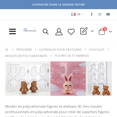
LIVRAISON DANS LE MONDE ENTIER
LANGUAGE
FR
items
0
My Quote
Cart
PÂTISSERIE
USTENSILES POUR PÂTISSERIE
CHOCOLAT
FIGURES 3D ET ANIMAUX
MOULES EN POLYCARBONATE
Moules en polycarbonate Figures et animaux 3D. Des moules
professionnels en polycarbonate pour créer de superbes figures