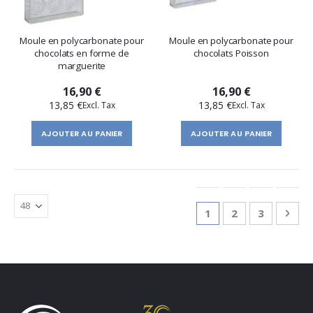
Moule en polycarbonate pour
Moule en polycarbonate pour
chocolats en forme de
chocolats Poisson
marguerite
16,90 €
16,90 €
13,85 €
13,85 €
AJOUTER AU PANIER
AJOUTER AU PANIER
Page
You're currently re
Page
Page
Pag
Suiv
1
2
3