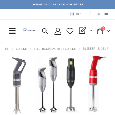
LIVRAISON DANS LE MONDE ENTIER
LANGUAGE
FR
items
0
My Quote
Cart
BLENDER - MIXEUR
CUISINE
ELECTROMÉNAGER DE CUISINE