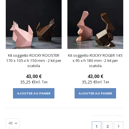
Kit soggetto ROCKY ROOSTER
Kit soggetto ROCKY ROGER 145
170 x 105 x h 150 mm - 2 kit per
x 95 x h 180 mm - 2 kit per
scatola
scatola
43,00 €
43,00 €
35,25 €
35,25 €
AJOUTER AU PANIER
AJOUTER AU PANIER
Page
You're currentl
Page
Pag
Suiv
1
2