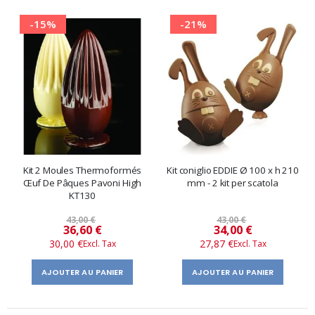
-15%
-21%
Kit 2 Moules Thermoformés
Kit coniglio EDDIE Ø 100 x h 210
Œuf De Pâques Pavoni High
mm - 2 kit per scatola
KT130
43,00 €
43,00 €
Prix
Prix
36,60 €
34,00 €
30,00 €
27,87 €
spécial
spécial
AJOUTER AU PANIER
AJOUTER AU PANIER