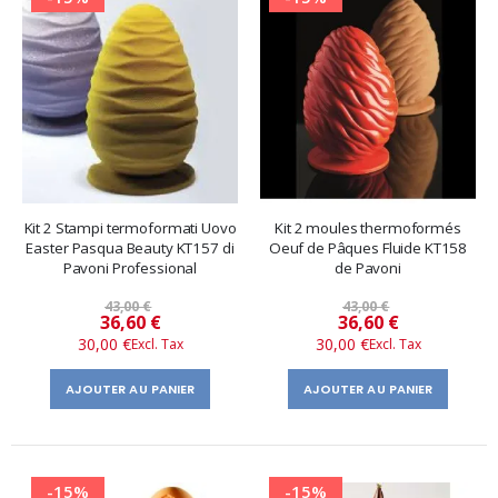
Kit 2 Stampi termoformati Uovo
Kit 2 moules thermoformés
Easter Pasqua Beauty KT157 di
Oeuf de Pâques Fluide KT158
Pavoni Professional
de Pavoni
43,00 €
43,00 €
Prix
Prix
36,60 €
36,60 €
30,00 €
30,00 €
spécial
spécial
AJOUTER AU PANIER
AJOUTER AU PANIER
-15%
-15%