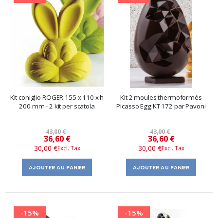
Kit coniglio ROGER 155 x 110 x h
Kit 2 moules thermoformés
200 mm - 2 kit per scatola
Picasso Egg KT 172 par Pavoni
43,00 €
43,00 €
Prix
Prix
36,60 €
36,60 €
30,00 €
30,00 €
spécial
spécial
AJOUTER AU PANIER
AJOUTER AU PANIER
-15%
-15%