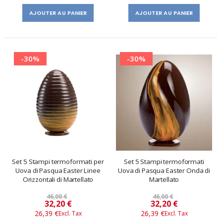
AJOUTER AU PANIER
AJOUTER AU PANIER
-30%
-30%
Set 5 Stampi termoformati per
Set 5 Stampi termoformati
Uova di Pasqua Easter Linee
Uova di Pasqua Easter Onda di
Orizzontali di Martellato
Martellato
46,00 €
46,00 €
Prix
Prix
32,20 €
32,20 €
26,39 €
26,39 €
spécial
spécial