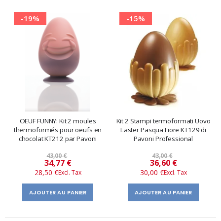
-19%
-15%
OEUF FUNNY: Kit 2 moules
Kit 2 Stampi termoformati Uovo
thermoformés pour oeufs en
Easter Pasqua Fiore KT129 di
chocolat KT212 par Pavoni
Pavoni Professional
43,00 €
43,00 €
Prix
Prix
34,77 €
36,60 €
28,50 €
30,00 €
spécial
spécial
AJOUTER AU PANIER
AJOUTER AU PANIER