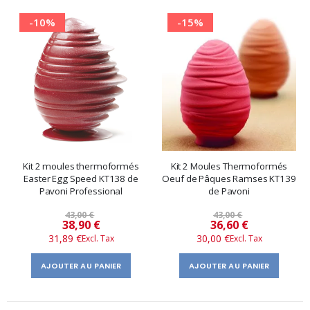
-10%
-15%
Kit 2 moules thermoformés
Kit 2 Moules Thermoformés
Easter Egg Speed ​​​​KT138 de
Oeuf de Pâques Ramses KT139
Pavoni Professional
de Pavoni
43,00 €
43,00 €
Prix
Prix
38,90 €
36,60 €
31,89 €
30,00 €
spécial
spécial
AJOUTER AU PANIER
AJOUTER AU PANIER