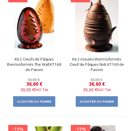
Kit 2 Oeufs de Pâques
Kit 2 moules thermoformés
thermoformés The Wall KT168
Oeuf de Pâques Nick KT169 de
de Pavoni
Pavoni
43,00 €
43,00 €
Prix
Prix
36,60 €
36,60 €
30,00 €
30,00 €
spécial
spécial
AJOUTER AU PANIER
AJOUTER AU PANIER
-15%
-15%