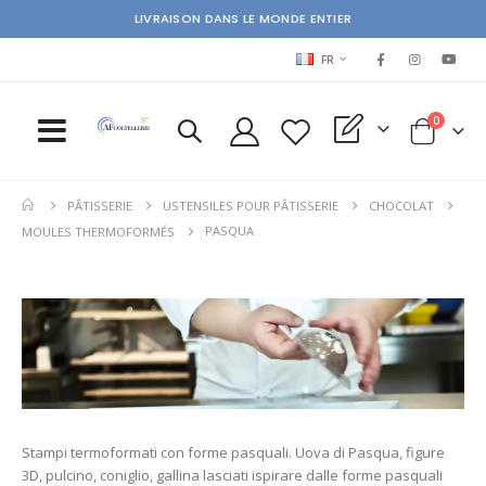
LIVRAISON DANS LE MONDE ENTIER
LANGUAGE
FR
items
0
My Quote
Cart
PÂTISSERIE
USTENSILES POUR PÂTISSERIE
CHOCOLAT
PASQUA
MOULES THERMOFORMÉS
Stampi termoformati con forme pasquali. Uova di Pasqua, figure
3D, pulcino, coniglio, gallina lasciati ispirare dalle forme pasquali