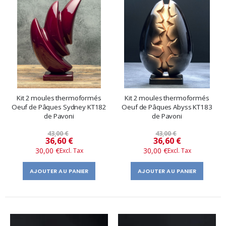
Kit 2 moules thermoformés
Kit 2 moules thermoformés
Oeuf de Pâques Sydney KT182
Oeuf de Pâques Abyss KT183
de Pavoni
de Pavoni
43,00 €
43,00 €
Prix
Prix
36,60 €
36,60 €
30,00 €
30,00 €
spécial
spécial
AJOUTER AU PANIER
AJOUTER AU PANIER