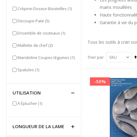
mains mouillées
item
Crépine-Doseur-Bouteilles
(1)
Haute fonctionnali
items
Decoupe-Pate
(5)
Garantie à vie du p
item
Ensemble de couteaux
(1)
Tous les outils à cran so
items
Mallette de chef
(2)
item
Trier par
Mandoline Coupes légumes
(1)
item
Spatules
(1)
-50%
UTILISATION
item
Á Éplucher
(1)
LONGUEUR DE LA LAME