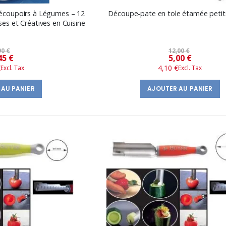
écoupoirs à Légumes – 12
Découpe-pate en tole étamée petits 
es et Créatives en Cuisine
90 €
12,00 €
Prix
Prix
45 €
5,00 €
€
4,10 €
spécial
spécial
 AU PANIER
AJOUTER AU PANIER