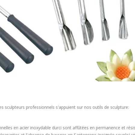
es sculpteurs professionnels s'appuient sur nos outils de sculpture:
nnelles en acier inoxydable durci sont affûtées en permanence et résis
érapantes et l'absence de bavures en Santoprene (poignée souple) vo