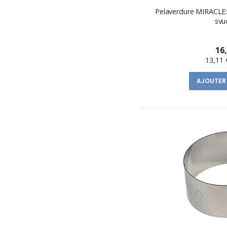
Pelaverdure MIRACLE: p
svu
16
13,11 
AJOUTER