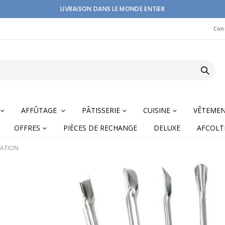
LIVRAISON DANS LE MONDE ENTIER
Con
AFFÛTAGE
PÂTISSERIE
CUISINE
VÊTEME
OFFRES
PIÈCES DE RECHANGE
DELUXE
AFCOLT
RATION