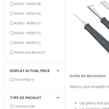
items
20,00 €
-
29,99 €
(8)
items
30,00 €
-
39,99 €
(3)
item
40,00 €
-
49,99 €
(1)
item
50,00 €
-
59,99 €
(1)
item
60,00 €
-
69,99 €
(1)
item
70,00 €
and above
(1)
DISPLAY ACTUAL PRICE
Outils de décoration
item
Use config
(1)
Raisons pour lesquelles l
TYPE DE PRODUIT
Les pièces fonctio
items
Couteaux
(24)
Les poignées antid