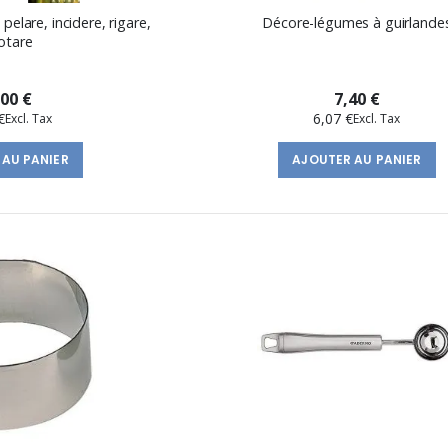
elare, incidere, rigare,
Décore-légumes à guirlande
otare
,00 €
7,40 €
€
6,07 €
 AU PANIER
AJOUTER AU PANIER