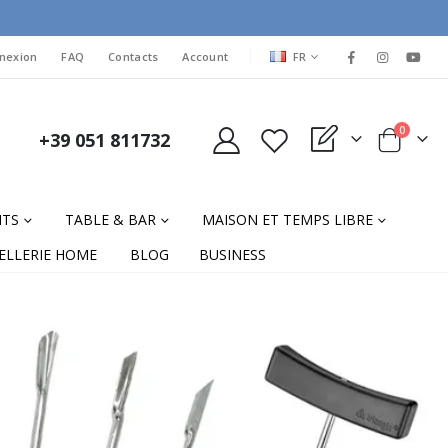
LANGUAGE
nexion
FAQ
Contacts
Account
FR
items
0
+39 051 811732
My Quote
Cart
NTS
TABLE & BAR
MAISON ET TEMPS LIBRE
ELLERIE HOME
BLOG
BUSINESS