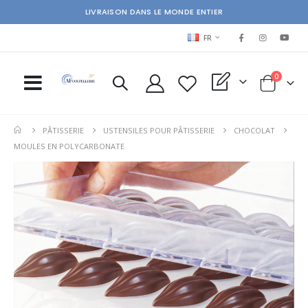
LIVRAISON DANS LE MONDE ENTIER
LANGUAGE
FR
items
0
My Quote
Cart
PÂTISSERIE
USTENSILES POUR PÂTISSERIE
CHOCOLAT
MOULES EN POLYCARBONATE