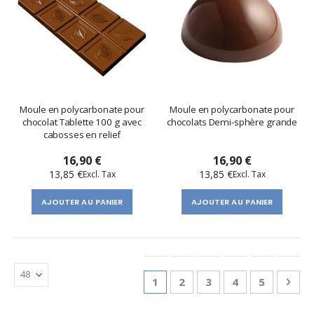
Moule en polycarbonate pour
Moule en polycarbonate pour
chocolat Tablette 100 g avec
chocolats Demi-sphère grande
cabosses en relief
16,90 €
16,90 €
13,85 €
13,85 €
AJOUTER AU PANIER
AJOUTER AU PANIER
Page
You're currently reading page
Page
Page
Page
Page
Pag
Suiv
1
2
3
4
5