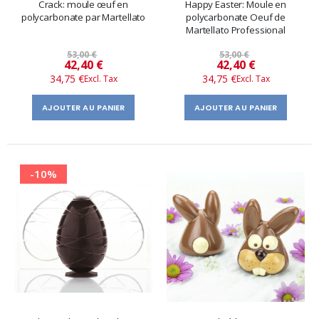
Crack: moule œuf en
Happy Easter: Moule en
polycarbonate par Martellato
polycarbonate Oeuf de
Martellato Professional
53,00 €
53,00 €
Prix
Prix
42,40 €
42,40 €
34,75 €
34,75 €
spécial
spécial
AJOUTER AU PANIER
AJOUTER AU PANIER
-10%