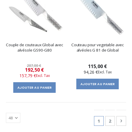
Couple de couteaux Global avec
Couteau pour vegetable avec
alvésole GS90-G80
alvéoles G 81 de Global
207,00 €
115,00 €
Prix
192,50 €
94,26 €
157,79 €
spécial
AJOUTER AU PANIER
AJOUTER AU PANIER
Page
You're currentl
Page
Pag
Suiv
1
2