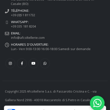
Casale (BO)
TÉLÉPHONE:
+39 (0)51 811732
WHATSAPP:
+39 335 181 8204
EMAIL:
info@afcoltellerie.com
HORAIRES D'OUVERTURE:
Lun - Ven 9:00-13:00 16:00-18:00 Samedi sur demande
Copyright 2025 AFcoltellerie S.a.s. di Passarotto Cristina e C. - via
Galliera Nord 2998 - 40018 Maccaretolo di S.Pietro in Casale (BO) -
ITALY P.I. 04230081202 | tel. +39 051 811732 | e-mail: