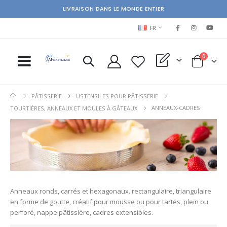
LIVRAISON DANS LE MONDE ENTIER
LANGUAGE
FR
items
0
My Quote
Cart
PÂTISSERIE
USTENSILES POUR PÂTISSERIE
ANNEAUX-CADRES
TOURTIÈRES, ANNEAUX ET MOULES À GÂTEAUX
Anneaux ronds, carrés et hexagonaux. rectangulaire, triangulaire
en forme de goutte, créatif pour mousse ou pour tartes, plein ou
perforé, nappe pâtissière, cadres extensibles.