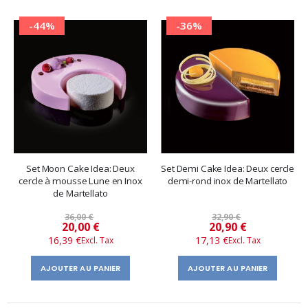
-44%
-36%
Set Moon Cake Idea: Deux
Set Demi Cake Idea: Deux cercle
cercle à mousse Lune en Inox
demi-rond inox de Martellato
de Martellato
36,00 €
32,90 €
Prix
Prix
20,00 €
20,90 €
16,39 €
17,13 €
spécial
spécial
AJOUTER AU PANIER
AJOUTER AU PANIER