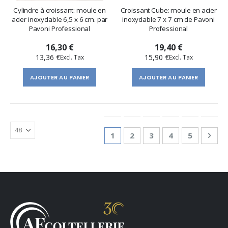
Cylindre à croissant: moule en
Croissant Cube: moule en acier
acier inoxydable 6,5 x 6 cm. par
inoxydable 7 x 7 cm de Pavoni
Pavoni Professional
Professional
16,30 €
19,40 €
13,36 €
15,90 €
AJOUTER AU PANIER
AJOUTER AU PANIER
Page
You're currently reading page
Page
Page
Page
Page
Pag
Suiv
1
2
3
4
5