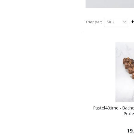
Trier par
Pastel40time - Bach
Profe
19