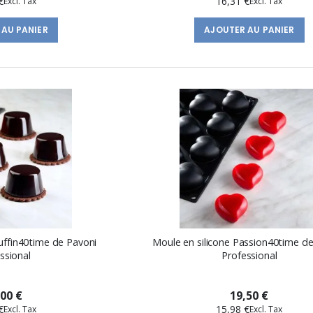
€
16,31 €
 AU PANIER
AJOUTER AU PANIER
uffin40time de Pavoni
Moule en silicone Passion40time d
ssional
Professional
,00 €
19,50 €
€
15,98 €