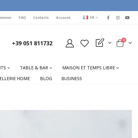
LANGUAGE
nexion
FAQ
Contacts
Account
FR
items
0
+39 051 811732
My Quote
Cart
NTS
TABLE & BAR
MAISON ET TEMPS LIBRE
ELLERIE HOME
BLOG
BUSINESS