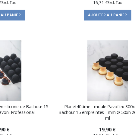
€
16,31 €
 AU PANIER
AJOUTER AU PANIER
n silicone de Bachour 15
Planet40time - moule Pavoflex 30
avoni Professional
Bachour 15 empreintes - mm Ø 50xh 26 
ml
,90 €
19,90 €