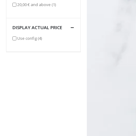
item
20,00 €
and above
(1)
DISPLAY ACTUAL PRICE
items
Use config
(4)