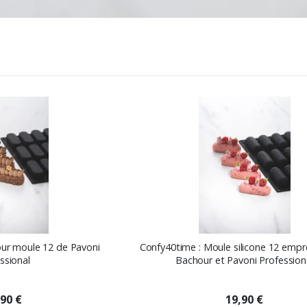
Ordre
décroissant
our moule 12 de Pavoni
Confy40time : Moule silicone 12 empr
ssional
Bachour et Pavoni Profession
,90 €
19,90 €