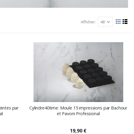
Afficher
Afficher
La
List
grille
comme
eintes par
Cylindre40time: Moule 15 impressions par Bachour
al
et Pavoni Professional
19,90 €