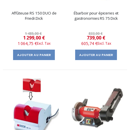
Affûteuse RS 150 DUO de
Ébarboir pour épiceries et
Friedr.Dick
gastronomies RS 75 Dick
1 485,00 €
833,00 €
Prix
Prix
1 299,00 €
739,00 €
1 064,75 €
605,74 €
spécial
spécial
AJOUTER AU PANIER
AJOUTER AU PANIER