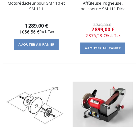
Motoréducteur pour SM 110 et
Affûteuse, rogneuse,
SM 111
polisseuse SM 111 Dick
1 289,00 €
3 749,00 €
Prix
2 899,00 €
1 056,56 €
2 376,23 €
spécial
AJOUTER AU PANIER
AJOUTER AU PANIER