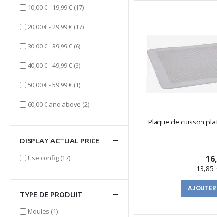
items
10,00 €
-
19,99 €
(17)
items
20,00 €
-
29,99 €
(17)
items
30,00 €
-
39,99 €
(6)
items
40,00 €
-
49,99 €
(3)
item
50,00 €
-
59,99 €
(1)
items
60,00 €
and above
(2)
Plaque de cuisson pla
DISPLAY ACTUAL PRICE
items
Use config
(17)
16
13,85 
AJOUTER
TYPE DE PRODUIT
item
Moules
(1)