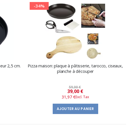
-34%
eur 2,5 cm.
Pizza maison: plaque à pâtisserie, tarocco, ciseaux,
planche à découper
59,00 €
Prix
39,00 €
31,97 €
spécial
AJOUTER AU PANIER