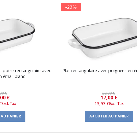
-23%
- poêle rectangulaire avec
Plat rectangulaire avec poignées en é
n émail blanc
00 €
22,00 €
Prix
Prix
,00 €
17,00 €
€
13,93 €
spécial
spécial
 AU PANIER
AJOUTER AU PANIER