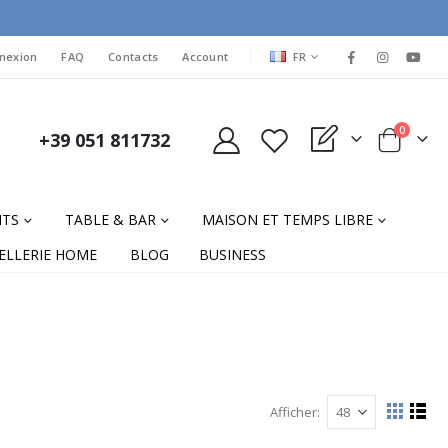
LANGUAGE
nexion
FAQ
Contacts
Account
FR
items
0
+39 051 811732
My Quote
Cart
NTS
TABLE & BAR
MAISON ET TEMPS LIBRE
ELLERIE HOME
BLOG
BUSINESS
Afficher
Afficher
La
List
grille
comme