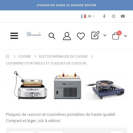
LIVRAISON DANS LE MONDE ENTIER
LANGUAGE
FR
items
0
My Quote
Cart
CUISINE
ELECTROMÉNAGER DE CUISINE
CUISINIÈRES PORTABLES ET PLAQUES DE CUISSON
Plaques de cuisson et cuisinières portables de haute qualité.
Compact et léger, sûr à utiliser.