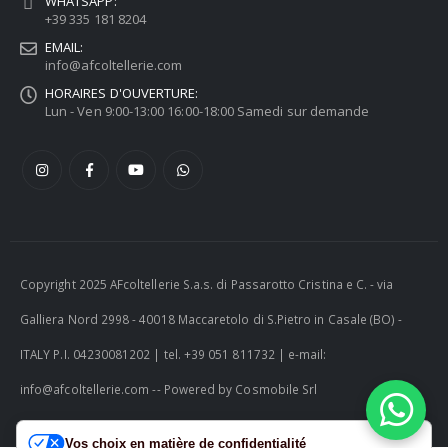
WHATSAPP:
+39 335 181 8204
EMAIL:
info@afcoltellerie.com
HORAIRES D'OUVERTURE:
Lun - Ven 9:00-13:00 16:00-18:00 Samedi sur demande
Copyright 2025 AFcoltellerie S.a.s. di Passarotto Cristina e C. - via
Galliera Nord 2998 - 40018 Maccaretolo di S.Pietro in Casale (BO) -
ITALY P.I. 04230081202 | tel. +39 051 811732 | e-mail:
info@afcoltellerie.com -- Powered by Cosmobile Srl
Vos choix en matière de confidentialité