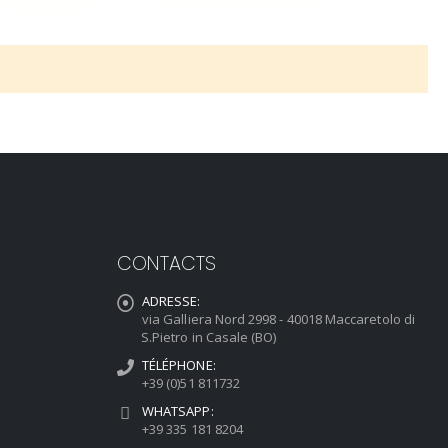
CONTACTS
ADRESSE:
via Galliera Nord 2998 - 40018 Maccaretolo di
S.Pietro in Casale (BO)
TÉLÉPHONE:
+39 (0)51 811732
WHATSAPP:
+39 335 181 8204