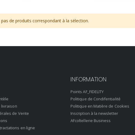
pas de produits correspondant à la sélection.
INFORMATION
Points AF_FIDELITY
ntèle
Politique de Condifentialité
 livraison
Politique en Matière de Cookies
érales de Vente
Inscription à la newsletter
ions
AFcoltellerie Business
actations en ligne