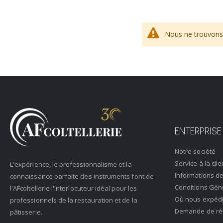
Nous ne trouvons 
ENTERPRISE
Notre société
Service à la clie
L'expérience, le professionnalisme et la
Informations de
connaissance parfaite des instruments font de
Conditions Gén
l'AFcoltellerie l'interlocuteur idéal pour les
Où nous expéd
professionnels de la restauration et de la
Demande de rétr
pâtisserie.