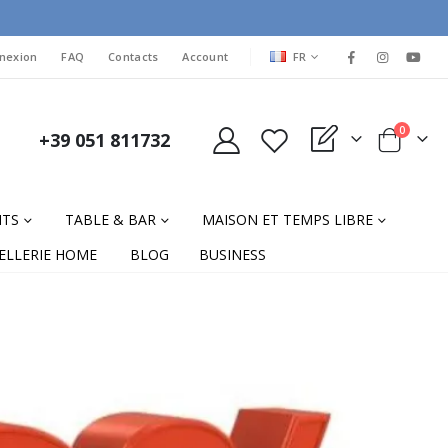
LANGUAGE
nexion
FAQ
Contacts
Account
FR
items
0
+39 051 811732
My Quote
Cart
NTS
TABLE & BAR
MAISON ET TEMPS LIBRE
ELLERIE HOME
BLOG
BUSINESS