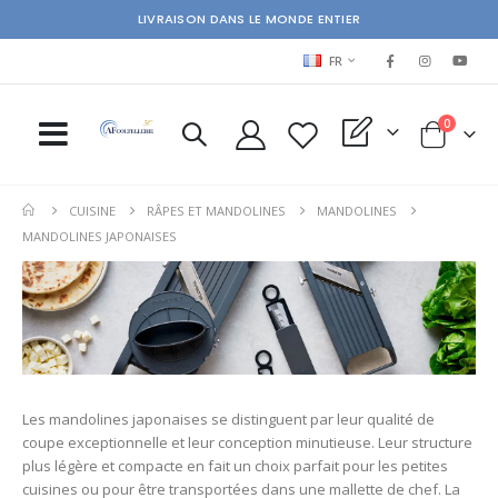
LIVRAISON DANS LE MONDE ENTIER
LANGUAGE
FR
items
0
My Quote
Cart
CUISINE
RÂPES ET MANDOLINES
MANDOLINES
MANDOLINES JAPONAISES
Les mandolines japonaises se distinguent par leur qualité de
coupe exceptionnelle et leur conception minutieuse. Leur structure
plus légère et compacte en fait un choix parfait pour les petites
cuisines ou pour être transportées dans une mallette de chef. La