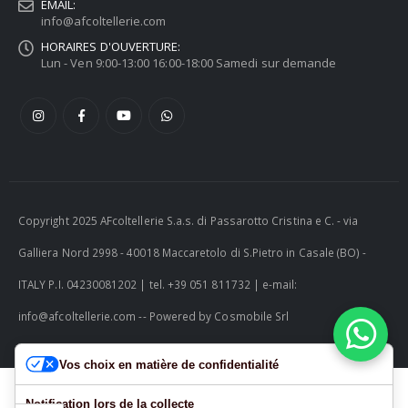
EMAIL:
info@afcoltellerie.com
HORAIRES D'OUVERTURE:
Lun - Ven 9:00-13:00 16:00-18:00 Samedi sur demande
Copyright 2025 AFcoltellerie S.a.s. di Passarotto Cristina e C. - via
Galliera Nord 2998 - 40018 Maccaretolo di S.Pietro in Casale (BO) -
ITALY P.I. 04230081202 | tel. +39 051 811732 | e-mail:
info@afcoltellerie.com -- Powered by Cosmobile Srl
Vos choix en matière de confidentialité
Notification lors de la collecte