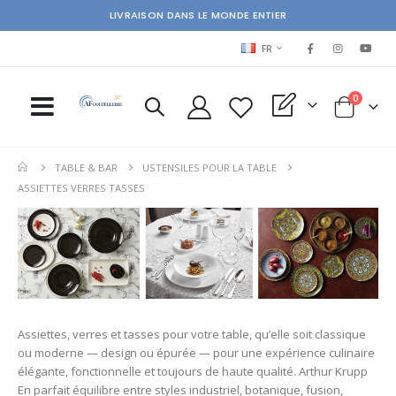
LIVRAISON DANS LE MONDE ENTIER
LANGUAGE
FR
items
0
My Quote
Cart
TABLE & BAR
USTENSILES POUR LA TABLE
ASSIETTES VERRES TASSES
Assiettes, verres et tasses pour votre table, qu’elle soit classique
ou moderne — design ou épurée — pour une expérience culinaire
élégante, fonctionnelle et toujours de haute qualité. Arthur Krupp
En parfait équilibre entre styles industriel, botanique, fusion,