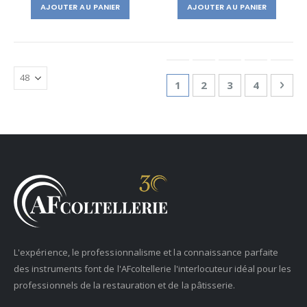
AJOUTER AU PANIER
AJOUTER AU PANIER
Page
You're currently reading
Page
Page
Page
Pag
Suiv
1
2
3
4
L'expérience, le professionnalisme et la connaissance parfaite
des instruments font de l'AFcoltellerie l'interlocuteur idéal pour les
professionnels de la restauration et de la pâtisserie.