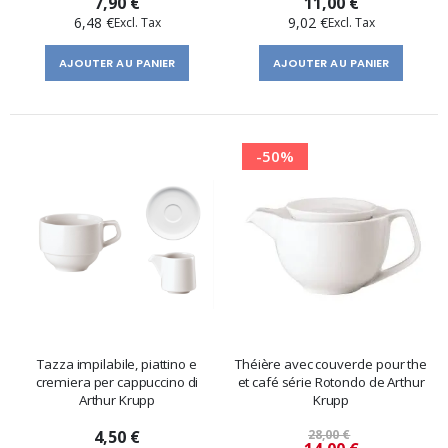
7,90 €
11,00 €
6,48 €
9,02 €
AJOUTER AU PANIER
AJOUTER AU PANIER
-50%
Tazza impilabile, piattino e
Théière avec couvercle pour the
cremiera per cappuccino di
et café série Rotondo de Arthur
Arthur Krupp
Krupp
4,50 €
28,00 €
Prix