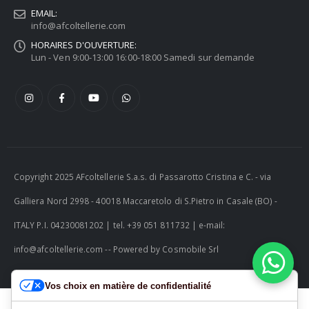
EMAIL:
info@afcoltellerie.com
HORAIRES D'OUVERTURE:
Lun - Ven 9:00-13:00 16:00-18:00 Samedi sur demande
Copyright 2025 AFcoltellerie S.a.s. di Passarotto Cristina e C. - via
Galliera Nord 2998 - 40018 Maccaretolo di S.Pietro in Casale (BO) -
ITALY P.I. 04230081202 | tel. +39 051 811732 | e-mail:
info@afcoltellerie.com -- Powered by Cosmobile Srl
Vos choix en matière de confidentialité