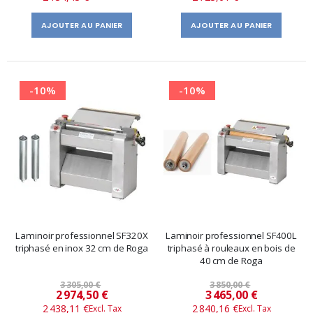
AJOUTER AU PANIER
AJOUTER AU PANIER
-10%
-10%
Laminoir professionnel SF320X
Laminoir professionnel SF400L
triphasé en inox 32 cm de Roga
triphasé à rouleaux en bois de
40 cm de Roga
3 305,00 €
3 850,00 €
Prix
Prix
2 974,50 €
3 465,00 €
2 438,11 €
2 840,16 €
spécial
spécial