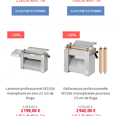
2 295,00 €
1 950,00 €
spécial
spécial
AJOUTER AU PANIER
AJOUTER AU PANIER
-10%
-10%
Laminoir professionnel SF220X
Défonceuse professionnelle
monophasé en inox 22 cm de
SF250L monophasée pour bois
Roga
25 cm de Roga
2 452,00 €
3 270,00 €
Prix
Prix
2 199,00 €
2 943,00 €
1 802,46 €
2 412,30 €
spécial
spécial