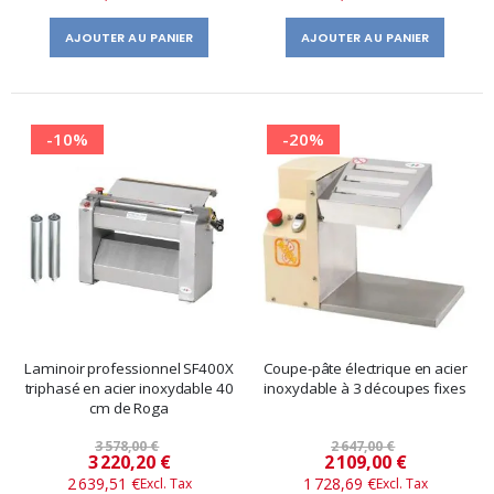
AJOUTER AU PANIER
AJOUTER AU PANIER
-10%
-20%
Laminoir professionnel SF400X
Coupe-pâte électrique en acier
triphasé en acier inoxydable 40
inoxydable à 3 découpes fixes
cm de Roga
3 578,00 €
2 647,00 €
Prix
Prix
3 220,20 €
2 109,00 €
2 639,51 €
1 728,69 €
spécial
spécial