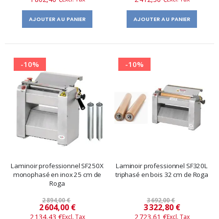
AJOUTER AU PANIER
AJOUTER AU PANIER
-10%
-10%
Laminoir professionnel SF250X
Laminoir professionnel SF320L
monophasé en inox 25 cm de
triphasé en bois 32 cm de Roga
Roga
2 894,00 €
3 692,00 €
Prix
Prix
2 604,00 €
3 322,80 €
2 134,43 €
2 723,61 €
spécial
spécial