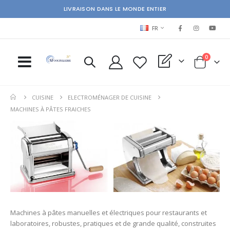
LIVRAISON DANS LE MONDE ENTIER
LANGUAGE
FR
items
0
My Quote
Cart
CUISINE
ELECTROMÉNAGER DE CUISINE
MACHINES À PÂTES FRAICHES
Machines à pâtes manuelles et électriques pour restaurants et
laboratoires, robustes, pratiques et de grande qualité, construites