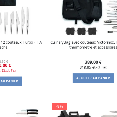
 12 couteaux Turbo - F.A.
CulinaryBag avec couteaux Victorinox, 
sche.
thermomètre et accessoire
2,90 €
389,00 €
Prix
0,00 €
318,85 €
2 €
spécial
AJOUTER AU PANIER
 AU PANIER
-8%