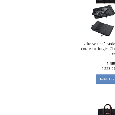
Exclusive Chef: Mal
couteaux forgés Cla
acce
1 49
1 228,6
AJOUTER