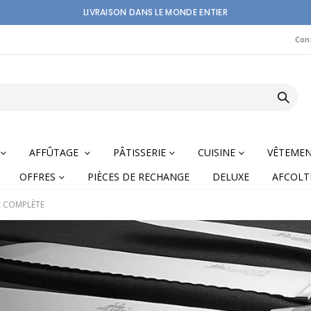
LIVRAISON DANS LE MONDE ENTIER
Con
AFFÛTAGE
PÂTISSERIE
CUISINE
VÊTEME
OFFRES
PIÈCES DE RECHANGE
DELUXE
AFCOLT
X COMPLÈTE