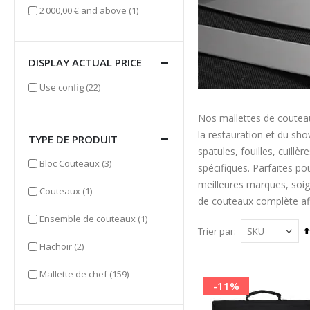
item
2 000,00 €
and above
(1)
DISPLAY ACTUAL PRICE
items
Use config
(22)
Nos mallettes de couteau
la restauration et du sh
TYPE DE PRODUIT
spatules, fouilles, cuill
items
Bloc Couteaux
(3)
spécifiques. Parfaites po
meilleures marques, soig
item
Couteaux
(1)
de couteaux complète afin
item
Ensemble de couteaux
(1)
Trier par
items
Hachoir
(2)
items
Mallette de chef
(159)
-11%