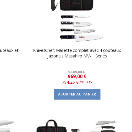
outeaux et
KnivesChef: Mallette complet avec 4 couteaux
japonais Masahiro MV-H Series
1 109,00 €
Prix
969,00 €
794,26 €
spécial
AJOUTER AU PANIER