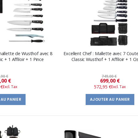
 mallette de Wusthof avec 8
Excellent Chef : Mallette avec 7 Cout
c + 1 Affiloir + 1 Pince
Classic Wusthof + 1 Affiloir + 1 C
,90 €
749,00 €
Prix
Prix
,00 €
699,00 €
 €
572,95 €
spécial
spécial
 AU PANIER
AJOUTER AU PANIER