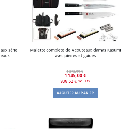
eaux série
Mallette complète de 4 couteaux damas Kasumi
iseaux
avec pierres et guides
1 272,00 €
Prix
1 145,00 €
938,52 €
spécial
AJOUTER AU PANIER