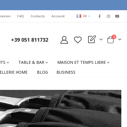
LANGUAGE
nexion
FAQ
Contacts
Account
FR
items
0
+39 051 811732
My Quote
Cart
NTS
TABLE & BAR
MAISON ET TEMPS LIBRE
ELLERIE HOME
BLOG
BUSINESS