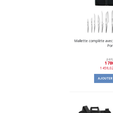
Mallette complète avec
Por
2 37
1 78
1 459,0
AJOUTER