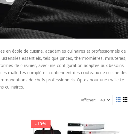
es en école de cuisine, académies culinaires et professionnels de
ustensiles essentiels, tels que pinces, thermomètres, minuteries,
 uniformes de cuisinier, avec une configuration adaptée aux besoins
es, ces mallettes complètes contiennent des couteaux de cuisine des
commandations de chefs professionnels. Optez pour une mallette
s culinaires.
Afficher
Afficher
La
List
grille
comme
-10%