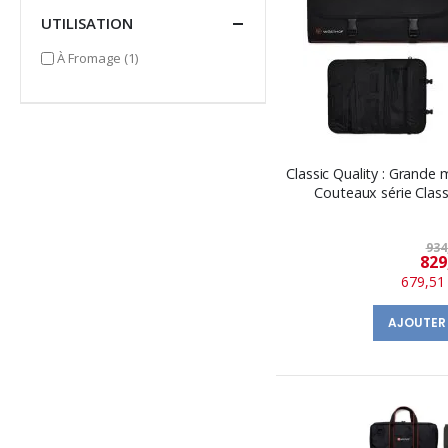
UTILISATION
item
À Fromage
(1)
Classic Quality : Grande
Couteaux série Classi
934
829
679,51
AJOUTER