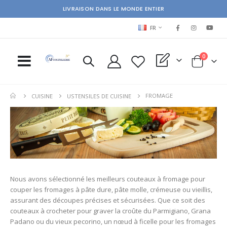
LIVRAISON DANS LE MONDE ENTIER
LANGUAGE
FR
items
0
My Quote
Cart
FROMAGE
CUISINE
USTENSILES DE CUISINE
Nous avons sélectionné les meilleurs couteaux à fromage pour
couper les fromages à pâte dure, pâte molle, crémeuse ou vieillis,
assurant des découpes précises et sécurisées. Que ce soit des
couteaux à crocheter pour graver la croûte du Parmigiano, Grana
Padano ou du vieux pecorino, un nœud à ficelle pour les fromages