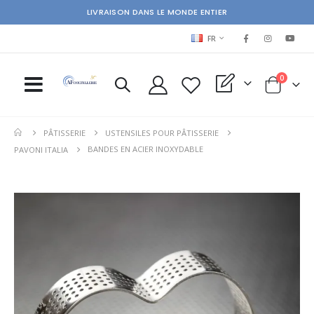
LIVRAISON DANS LE MONDE ENTIER
LANGUAGE
FR
items
0
My Quote
Cart
PÂTISSERIE
USTENSILES POUR PÂTISSERIE
BANDES EN ACIER INOXYDABLE
PAVONI ITALIA