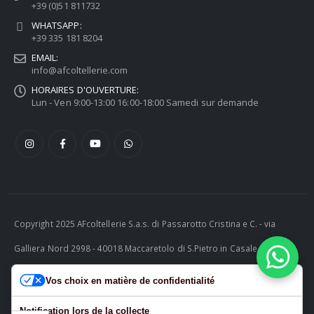
+39 (0)51 811732
WHATSAPP:
+39 335 181 8204
EMAIL:
info@afcoltellerie.com
HORAIRES D'OUVERTURE:
Lun - Ven 9:00-13:00 16:00-18:00 Samedi sur demande
Copyright 2025 AFcoltellerie S.a.s. di Passarotto Cristina e C. - via
Galliera Nord 2998 - 40018 Maccaretolo di S.Pietro in Casale (BO) -
ITALY P.I. 04230081202 | tel. +39 051 811732 | e-mail:
Vos choix en matière de confidentialité
info@afcoltellerie.com -- Powered by Cosmobile Srl
Notification lors de la collecte