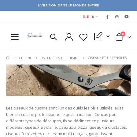
LIVRAISON DANS LE MONDE ENTIER
LANGUAGE
FR
items
0
My Quote
Cart
CISEAUX ET USTENSILES
CUISINE
USTENSILES DE CUISINE
Les ciseaux de cuisine sont l’un des outils les plus utilisés, aussi
bien en cuisine professionnelle qu’à la maison. Conçus pour
différents types de découpes, ils se déclinent en plusieurs
modèles : ciseaux à volaille, ciseaux à pizza, ciseaux à crustacés,
ciseaux à crevettes et ciseaux multi-usages, garantissant