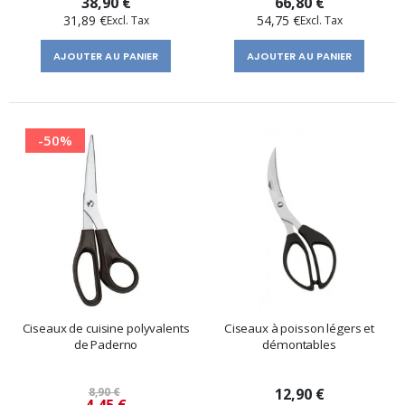
38,90 €
66,80 €
31,89 €
54,75 €
AJOUTER AU PANIER
AJOUTER AU PANIER
-50%
Ciseaux de cuisine polyvalents
Ciseaux à poisson légers et
de Paderno
démontables
8,90 €
12,90 €
Prix
4,45 €