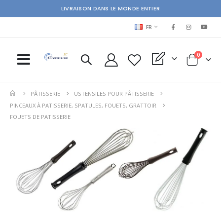
LIVRAISON DANS LE MONDE ENTIER
LANGUAGE
FR
items
0
My Quote
Cart
PÂTISSERIE
USTENSILES POUR PÂTISSERIE
PINCEAUX À PATISSERIE, SPATULES, FOUETS, GRATTOIR
FOUETS DE PATISSERIE