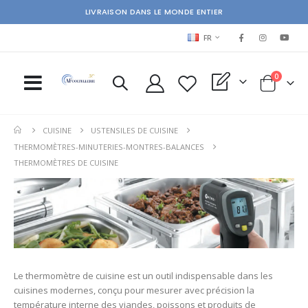
LIVRAISON DANS LE MONDE ENTIER
LANGUAGE
FR
items
0
My Quote
Cart
CUISINE
USTENSILES DE CUISINE
THERMOMÈTRES-MINUTERIES-MONTRES-BALANCES
THERMOMÈTRES DE CUISINE
Le thermomètre de cuisine est un outil indispensable dans les
cuisines modernes, conçu pour mesurer avec précision la
température interne des viandes, poissons et produits de