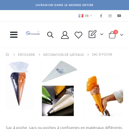
LIVRAISON DANS LE MONDE ENTIER
LANGUAGE
FR
items
0
My Quote
Cart
SAC À POCHE
PÂTISSERIE
DÉCORATION DE GÂTEAUX
Sac à poche, sacs ou poches à confiseries en matériaux différents,