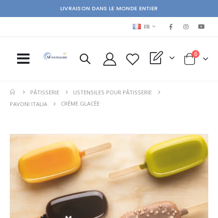
LIVRAISON DANS LE MONDE ENTIER
LANGUAGE
FR
items
0
My Quote
Cart
PÂTISSERIE
USTENSILES POUR PÂTISSERIE
CRÈME GLACÉE
PAVONI ITALIA