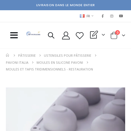
LIVRAISON DANS LE MONDE ENTIER
LANGUAGE
FR
items
0
My Quote
Cart
PÂTISSERIE
USTENSILES POUR PÂTISSERIE
PAVONI ITALIA
MOULES EN SILICONE PAVONI
MOULES ET TAPIS TRIDIMENSIONNELS - RESTAURATION