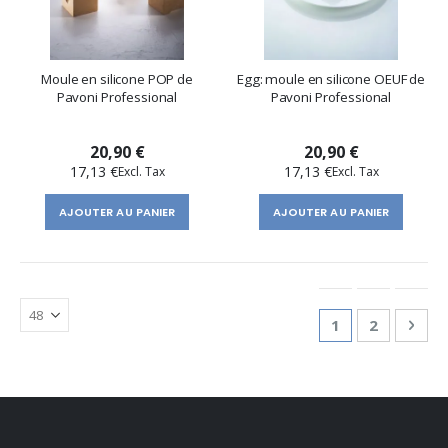
Moule en silicone POP de
Egg: moule en silicone OEUF de
Pavoni Professional
Pavoni Professional
20,90 €
20,90 €
17,13 €
17,13 €
AJOUTER AU PANIER
AJOUTER AU PANIER
Page
You're currentl
Page
Pag
Suiv
1
2