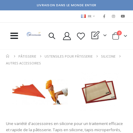
LIVRAISON DANS LE MONDE ENTIER
LANGUAGE
FR
items
0
My Quote
Cart
PÂTISSERIE
USTENSILES POUR PÂTISSERIE
SILICONE
AUTRES ACCESSOIRES
Une variété d'accessoires en silicone pour un traitement efficace
et rapide de la pâtisserie. Tapis en silicone, tapis microperforés,