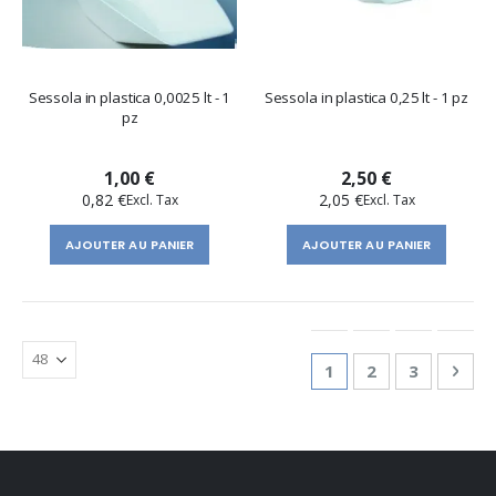
Sessola in plastica 0,0025 lt - 1
Sessola in plastica 0,25 lt - 1 pz
pz
1,00 €
2,50 €
0,82 €
2,05 €
AJOUTER AU PANIER
AJOUTER AU PANIER
Page
You're currently re
Page
Page
Pag
Suiv
1
2
3