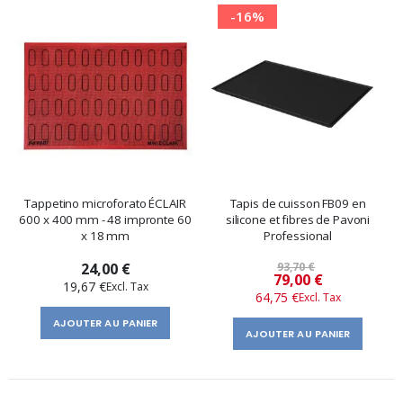
-16%
Tappetino microforato ÉCLAIR
Tapis de cuisson FB09 en
600 x 400 mm - 48 impronte 60
silicone et fibres de Pavoni
x 18 mm
Professional
24,00 €
93,70 €
Prix
79,00 €
19,67 €
64,75 €
spécial
AJOUTER AU PANIER
AJOUTER AU PANIER