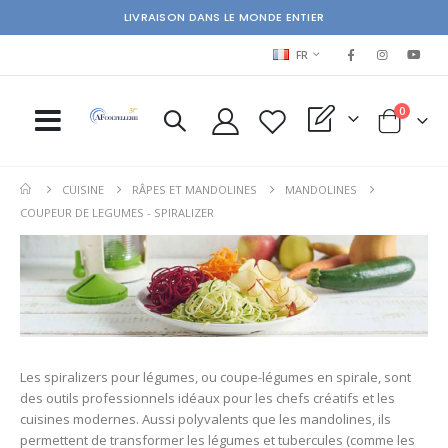
LIVRAISON DANS LE MONDE ENTIER
LANGUAGE
FR
items
0
My Quote
Cart
CUISINE
RÂPES ET MANDOLINES
MANDOLINES
COUPEUR DE LEGUMES - SPIRALIZER
Les spiralizers pour légumes, ou coupe-légumes en spirale, sont
des outils professionnels idéaux pour les chefs créatifs et les
cuisines modernes. Aussi polyvalents que les mandolines, ils
permettent de transformer les légumes et tubercules (comme les