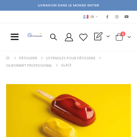
LIVRAISON DANS LE MONDE ENTIER
LANGUAGE
FR
items
0
My Quote
Cart
PÂTISSERIE
USTENSILES POUR PÂTISSERIE
GLACE
SILIKOMART PROFESSIONAL