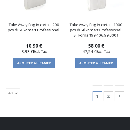
Take Away Bag in carta – 200
Take Away Bag in carta – 1000
pcs di Silikomart Professional.
pcs di Silikomart Professional.
Silikomart99.406.99.0001
10,90 €
58,00 €
8,93 €
47,54 €
AJOUTER AU PANIER
AJOUTER AU PANIER
Page
You're currentl
Page
Pag
Suiv
1
2