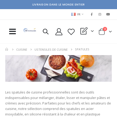
LIVRAISON DANS LE MONDE ENTIER
LANGUAGE
FR
items
0
My Quote
Cart
SPATULES
CUISINE
USTENSILES DE CUISINE
Les spatules de cuisine professionnelles sont des outils
indispensables pour mélanger, étaler, lisser et manipuler pâtes et
crèmes avec précision. Parfaites pour les chefs et les amateurs de
cuisine, notre sélection comprend des spatules en acier
inoxydable, en silicone résistant à la chaleur et en plastique