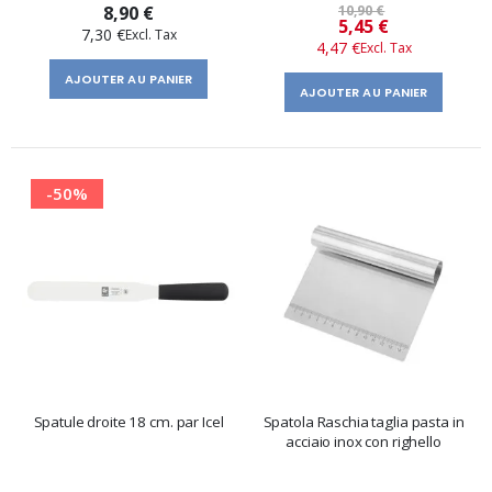
8,90 €
10,90 €
Prix
5,45 €
7,30 €
4,47 €
spécial
AJOUTER AU PANIER
AJOUTER AU PANIER
-50%
Spatule droite 18 cm. par Icel
Spatola Raschia taglia pasta in
acciaio inox con righello