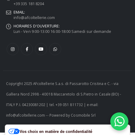
+39 335 181 8204
EMAIL:
info@afcoltellerie.com
HORAIRES D'OUVERTURE:
Lun - Ven 9:00-13:00 16:00-18:00 Samedi sur demande
Copyright 2025 AFcoltellerie S.a.s. di Passarotto Cristina e C. - via
Galliera Nord 2998 - 40018 Maccaretolo di S.Pietro in Casale (BO) -
ITALY P.I. 04230081202 | tel. +39 051 811732 | e-mail:
info@afcoltellerie.com -- Powered by Cosmobile Srl
Vos choix en matière de confidentialité