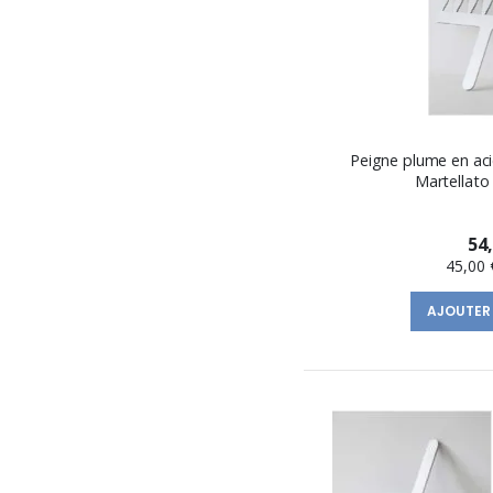
Peigne plume en aci
Martellato
54
45,00 
AJOUTER