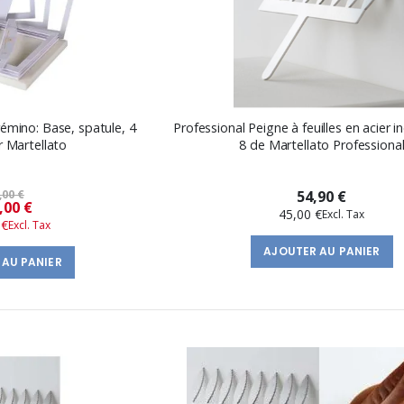
émino: Base, spatule, 4
Professional Peigne à feuilles en acier 
r Martellato
8 de Martellato Professiona
,00 €
54,90 €
Prix
,00 €
45,00 €
 €
spécial
AJOUTER AU PANIER
 AU PANIER