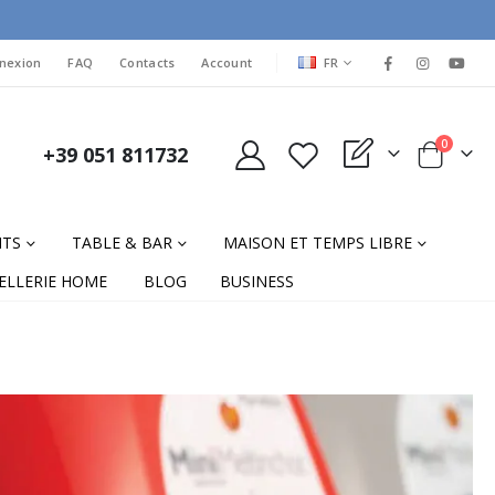
LANGUAGE
nexion
FAQ
Contacts
Account
FR
items
0
+39 051 811732
My Quote
Cart
NTS
TABLE & BAR
MAISON ET TEMPS LIBRE
ELLERIE HOME
BLOG
BUSINESS