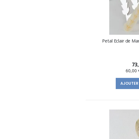
Petal Eclair de Ma
73
60,00 
AJOUTER