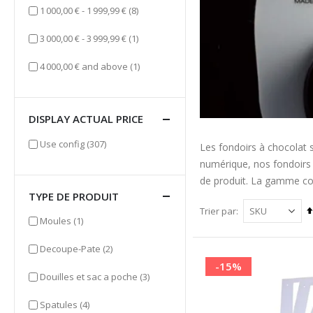
items
1 000,00 €
-
1 999,99 €
(8)
item
3 000,00 €
-
3 999,99 €
(1)
item
4 000,00 €
and above
(1)
DISPLAY ACTUAL PRICE
items
Use config
(307)
Les fondoirs à chocolat 
numérique, nos fondoirs à
de produit. La gamme com
TYPE DE PRODUIT
Trier par
item
Moules
(1)
items
Decoupe-Pate
(2)
-15%
items
Douilles et sac a poche
(3)
items
Spatules
(4)