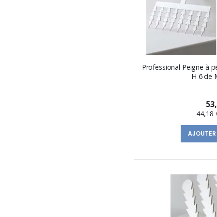
Professional Peigne à p
H 6 de 
53
44,18 
AJOUTER