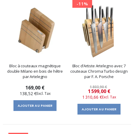
-11%
Bloc à couteaux magnétique
Bloc d’Artiste Artelegno avec 7
double Milano en bois de hêtre
couteaux Chroma Turbo design
par Artelegno
par F. A. Porsche
169,00 €
1 803,90 €
Prix
1 599,00 €
138,52 €
1 310,66 €
spécial
AJOUTER AU PANIER
AJOUTER AU PANIER