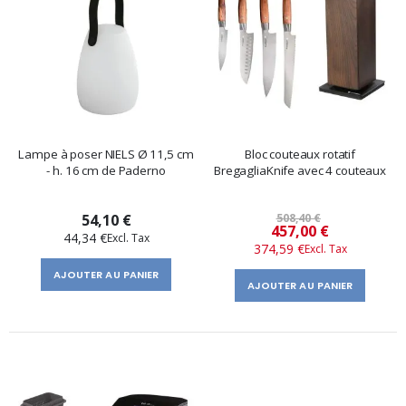
Lampe à poser NIELS Ø 11,5 cm
Bloc couteaux rotatif
- h. 16 cm de Paderno
BregagliaKnife avec 4 couteaux
54,10 €
508,40 €
Prix
457,00 €
44,34 €
374,59 €
spécial
AJOUTER AU PANIER
AJOUTER AU PANIER