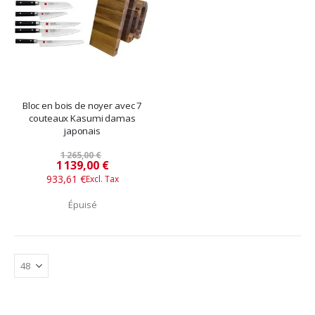
Bloc en bois de noyer avec 7
couteaux Kasumi damas
japonais
1 265,00 €
Prix
1 139,00 €
933,61 €
spécial
Épuisé