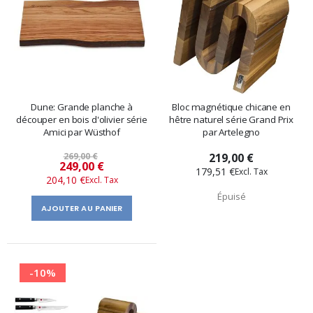
Dune: Grande planche à
Bloc magnétique chicane en
découper en bois d'olivier série
hêtre naturel série Grand Prix
Amici par Wüsthof
par Artelegno
269,00 €
219,00 €
Prix
249,00 €
179,51 €
204,10 €
spécial
Épuisé
AJOUTER AU PANIER
-10%