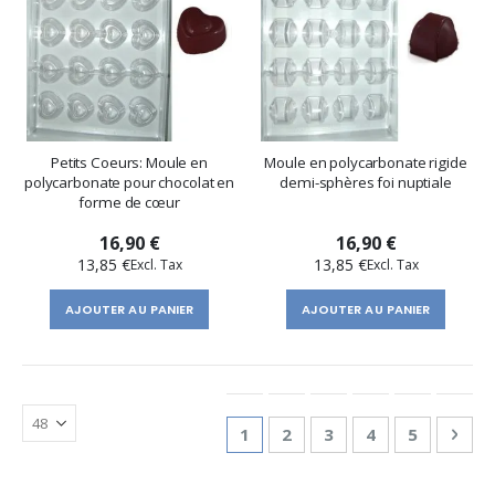
Petits Coeurs: Moule en
Moule en polycarbonate rigide
polycarbonate pour chocolat en
demi-sphères foi nuptiale
forme de cœur
16,90 €
16,90 €
13,85 €
13,85 €
AJOUTER AU PANIER
AJOUTER AU PANIER
Page
You're currently reading page
Page
Page
Page
Page
Pag
Suiv
1
2
3
4
5