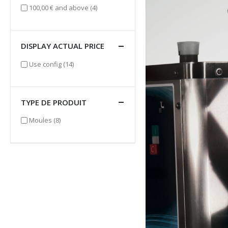
items
100,00 €
and above
(4)
DISPLAY ACTUAL PRICE
items
Use config
(14)
TYPE DE PRODUIT
items
Moules
(8)