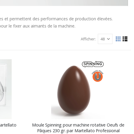
es et permettent des performances de production élevées.
ur le fixer aux aimants de la machine.
Afficher
Afficher
La
List
grille
comme
rtellato
Moule Spinning pour machine rotative Oeufs de
Pâques 230 gr. par Martellato Professional