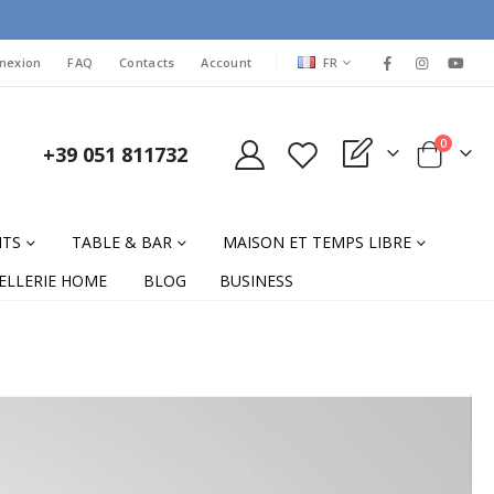
LANGUAGE
nexion
FAQ
Contacts
Account
FR
items
0
+39 051 811732
My Quote
Cart
NTS
TABLE & BAR
MAISON ET TEMPS LIBRE
ELLERIE HOME
BLOG
BUSINESS