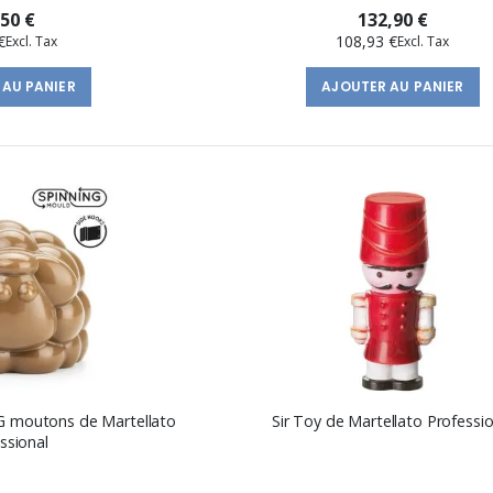
,50 €
132,90 €
€
108,93 €
 AU PANIER
AJOUTER AU PANIER
NG moutons de Martellato
Sir Toy de Martellato Professio
ssional