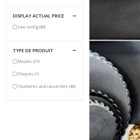
DISPLAY ACTUAL PRICE
items
Use config
(80)
TYPE DE PRODUIT
items
Moules
(27)
item
Plaques
(1)
items
Tourtieres and casseroles
(46)