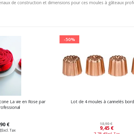
riaux de construction et dimensions pour ces moules à gâteaux prof
Ordre
décroissant
-50%
icone La vie en Rose par
Lot de 4 moules à cannelés bord
rofessional
,90 €
18,90 €
Prix
9,45 €
€
7,75 €