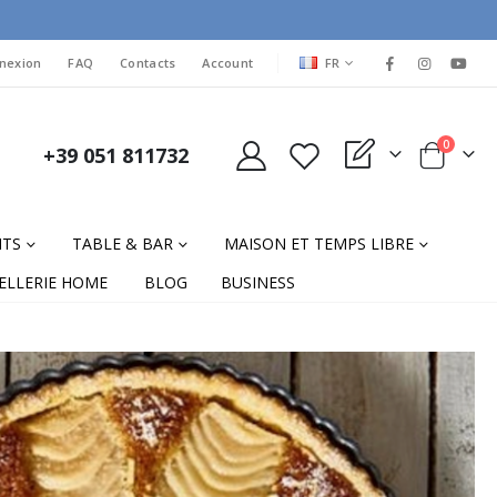
LANGUAGE
nexion
FAQ
Contacts
Account
FR
items
0
+39 051 811732
My Quote
Cart
NTS
TABLE & BAR
MAISON ET TEMPS LIBRE
ELLERIE HOME
BLOG
BUSINESS