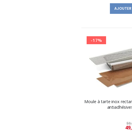
AJOUTER
-17%
Moule à tarte inox rectan
antiadhésive
59,
49