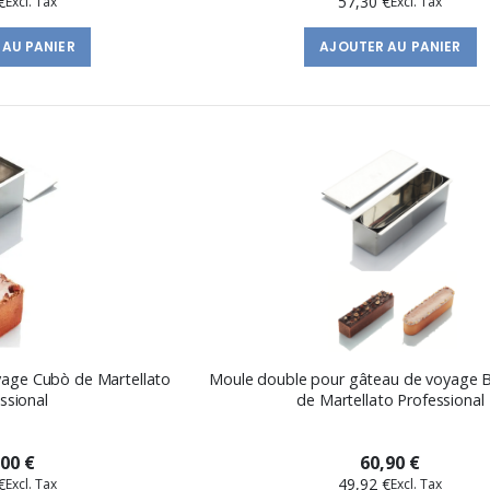
€
57,30 €
 AU PANIER
AJOUTER AU PANIER
yage Cubò de Martellato
Moule double pour gâteau de voyage B
ssional
de Martellato Professional
,00 €
60,90 €
€
49,92 €