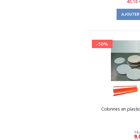
40,16 
AJOUTER
-50%
Colonnes en plasti
18,
9,