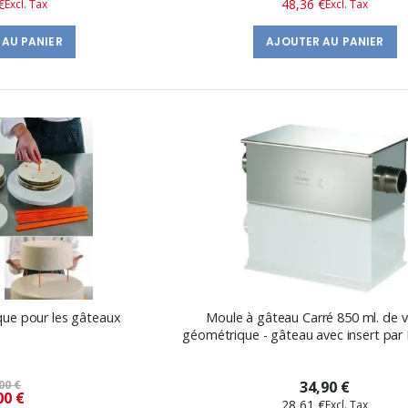
€
48,36 €
spécial
spécial
 AU PANIER
AJOUTER AU PANIER
que pour les gâteaux
Moule à gâteau Carré 850 ml. de 
géométrique - gâteau avec insert par 
00 €
34,90 €
Prix
00 €
28,61 €