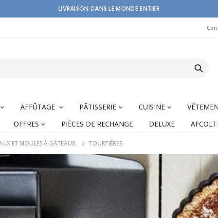
LIVRAISON DANS LE MONDE ENTIER
Con
AFFÛTAGE
PÂTISSERIE
CUISINE
VÊTEME
OFFRES
PIÈCES DE RECHANGE
DELUXE
AFCOLT
AUX ET MOULES À GÂTEAUX
TOURTIÈRES