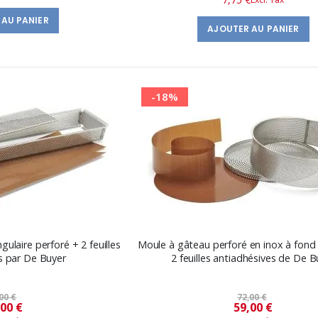
spécial
 AU PANIER
AJOUTER AU PANIER
-18%
gulaire perforé + 2 feuilles
Moule à gâteau perforé en inox à fond
s par De Buyer
2 feuilles antiadhésives de De B
00 €
72,00 €
Prix
Prix
,00 €
59,00 €