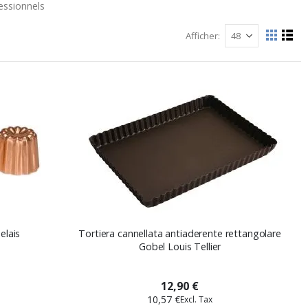
essionnels
Afficher
Afficher
La
List
grille
comme
elais
Tortiera cannellata antiaderente rettangolare
Gobel Louis Tellier
12,90 €
10,57 €