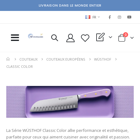
LIVRAISON DANS LE MONDE ENTIER
LANGUAGE
FR
items
0
My Quote
Cart
COUTEAUX
COUTEAUX EUROPÉENS
WÜSTHOF
CLASSIC COLOR
La Série WÜSTHOF Classic Color allie performance et esthétique,
parfaite pour ceux qui aiment cuisiner avec originalité et passion.