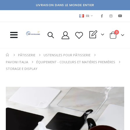
LIVRAISON DANS LE MONDE ENTIER
LANGUAGE
FR
items
0
My Quote
Cart
PÂTISSERIE
USTENSILES POUR PÂTISSERIE
PAVONI ITALIA
ÉQUIPEMENT - COULEURS ET MATIÈRES PREMIÈRES
STORAGE E DISPLAY