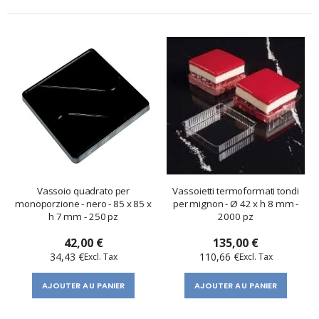
Vassoio quadrato per
Vassoietti termoformati tondi
monoporzione - nero - 85 x 85 x
per mignon - Ø 42 x h 8 mm -
h 7 mm - 250 pz
2000 pz
42,00 €
135,00 €
34,43 €
110,66 €
AJOUTER AU PANIER
AJOUTER AU PANIER