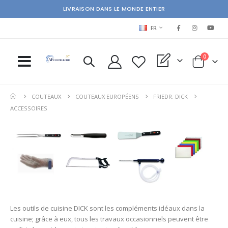
LIVRAISON DANS LE MONDE ENTIER
LANGUAGE
FR
items
0
My Quote
Cart
COUTEAUX
COUTEAUX EUROPÉENS
FRIEDR. DICK
ACCESSOIRES
Les outils de cuisine DICK sont les compléments idéaux dans la
cuisine; grâce à eux, tous les travaux occasionnels peuvent être