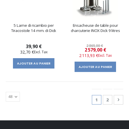
5 Lame di ricambio per
Ensacheuse de table pour
Tiracostole 14 mm. di Dick
charcuterie INOX Dick 9 litres
39,90 €
2 865,00 €
Prix
2 579,00 €
32,70 €
2 113,93 €
spécial
AJOUTER AU PANIER
AJOUTER AU PANIER
Page
You're currentl
Page
Pag
Suiv
1
2