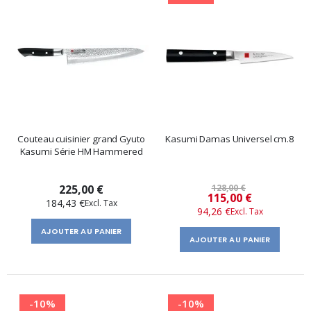
Couteau cuisinier grand Gyuto
Kasumi Damas Universel cm.8
Kasumi Série HM Hammered
225,00 €
128,00 €
Prix
115,00 €
184,43 €
94,26 €
spécial
AJOUTER AU PANIER
AJOUTER AU PANIER
-10%
-10%