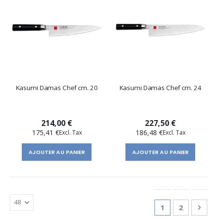
Kasumi Damas Chef cm. 20
Kasumi Damas Chef cm. 24
214,00 €
227,50 €
175,41 €
186,48 €
AJOUTER AU PANIER
AJOUTER AU PANIER
Page
You're currentl
Page
Pag
Suiv
1
2