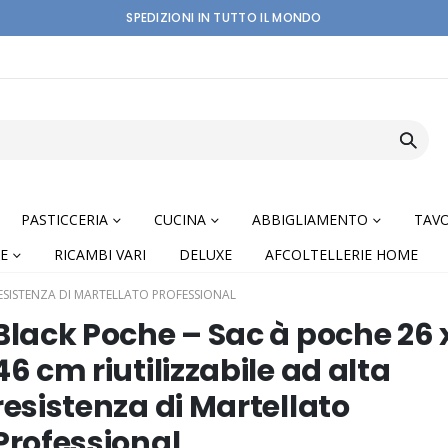
SPEDIZIONI IN TUTTO IL MONDO
PASTICCERIA
CUCINA
ABBIGLIAMENTO
TAVO
E
RICAMBI VARI
DELUXE
AFCOLTELLERIE HOME
RESISTENZA DI MARTELLATO PROFESSIONAL
Black Poche – Sac à poche 26 
46 cm riutilizzabile ad alta
resistenza di Martellato
nning
Professional