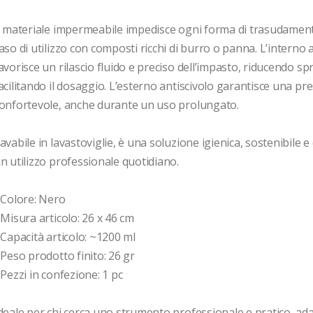
l materiale impermeabile impedisce ogni forma di trasudament
aso di utilizzo con composti ricchi di burro o panna. L’interno 
avorisce un rilascio fluido e preciso dell’impasto, riducendo spr
acilitando il dosaggio. L’esterno antiscivolo garantisce una pres
onfortevole, anche durante un uso prolungato.

avabile in lavastoviglie, è una soluzione igienica, sostenibile e
n utilizzo professionale quotidiano.

 Colore: Nero  

 Misura articolo: 26 x 46 cm  

 Capacità articolo: ~1200 ml  

 Peso prodotto finito: 26 gr  

 Pezzi in confezione: 1 pc

deale per chi cerca uno strumento professionale e pratico, ada