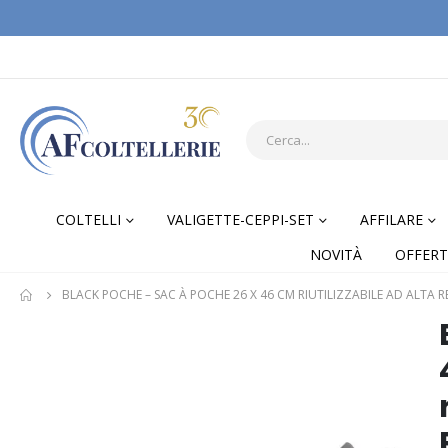
COLTELLI
VALIGETTE-CEPPI-SET
AFFILARE
NOVITÀ
OFFERT
BLACK POCHE – SAC À POCHE 26 X 46 CM RIUTILIZZABILE AD ALTA 
Skip
Skip
to
to
the
the
end
begi
of
of
the
the