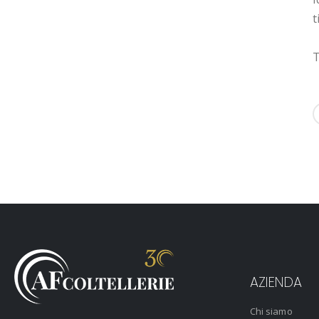
t
T
AZIENDA
Chi siamo