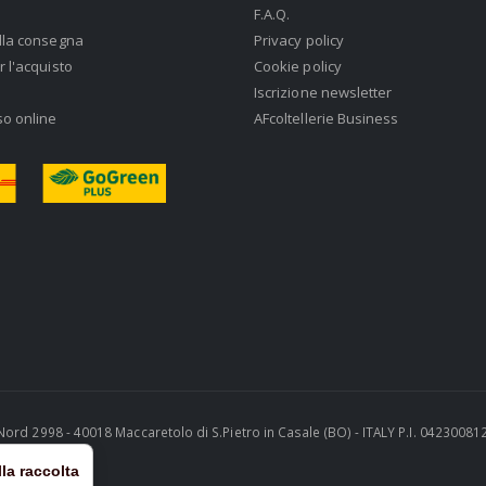
F.A.Q.
lla consegna
Privacy policy
r l'acquisto
Cookie policy
Iscrizione newsletter
so online
AFcoltellerie Business
ra Nord 2998 - 40018 Maccaretolo di S.Pietro in Casale (BO) - ITALY P.I. 0423008
la raccolta