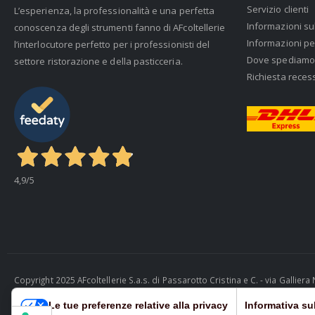
Servizio clienti
L’esperienza, la professionalità e una perfetta
Informazioni su
conoscenza degli strumenti fanno di AFcoltellerie
Informazioni pe
l’interlocutore perfetto per i professionisti del
Dove spediamo
settore ristorazione e della pasticceria.
Richiesta reces
4,9
/5
Copyright 2025 AFcoltellerie S.a.s. di Passarotto Cristina e C. - via Gallie
Cosmobile Srl
Le tue preferenze relative alla privacy
Informativa sul