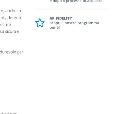
e dopo il processo di acquisto.
o, anche in 
antiaderente 
AF_FIDELITY
Scopri il nostro programma
echi e 
punti!
a sicura e 
 durevole per 
tto a ogni 