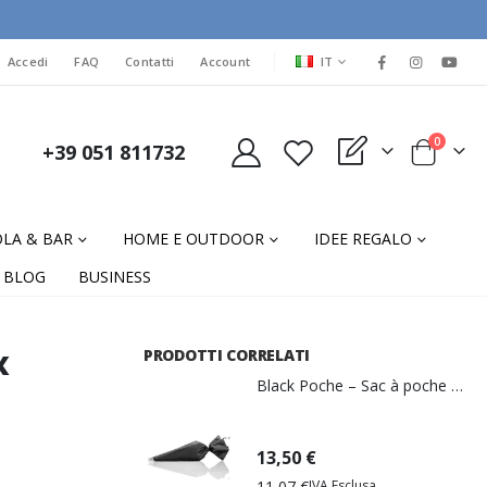
LINGUA
Accedi
FAQ
Contatti
Account
IT
elementi
0
+39 051 811732
My Quote
Cart
LA & BAR
HOME E OUTDOOR
IDEE REGALO
BLOG
BUSINESS
x
PRODOTTI CORRELATI
Black Poche – Sac à poche 31 x 56 cm riutilizzabile ad alta resistenza di Martellato Professional
13,50 €
11,07 €