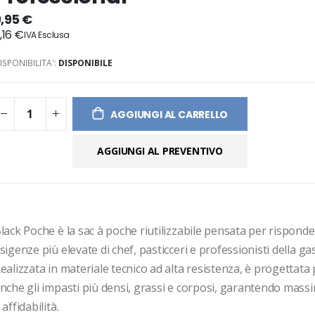
ges
9,95 €
ery
,16 €
ISPONIBILITA':
DISPONIBILE
AGGIUNGI AL CARRELLO
AGGIUNGI AL PREVENTIVO
lack Poche è la sac à poche riutilizzabile pensata per risponder
sigenze più elevate di chef, pasticceri e professionisti della ga
ealizzata in materiale tecnico ad alta resistenza, è progettata 
nche gli impasti più densi, grassi e corposi, garantendo massim
 affidabilità.
