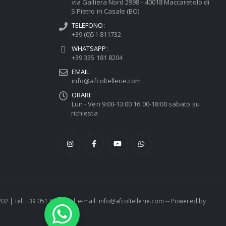
via Galliera Nord 2998 - 40018 Maccaretolo di
S.Pietro in Casale (BO)
TELEFONO:
+39 (0)51 811732
WHATSAPP:
+39 335 181 8204
EMAIL:
info@afcoltellerie.com
ORARI:
Lun - Ven 9:00-13:00 16:00-18:00 sabato su
richiesta
1202 | tel. +39 051 811732 | e-mail: info@afcoltellerie.com -- Powered by