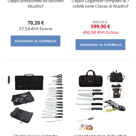
Ceppo portacoltelli da cassetto
Ceppo Organiser completo di 7
Wusthof
coltelli Serie Classic di Wusthof
70,20 €
690,90 €
Prezzo
599,00 €
57,54 €
speciale
490,98 €
AGGIUNGI AL CARRELLO
AGGIUNGI AL CARRELLO
Chef Esclusivo: Valigetta
Valigetta Modern di Wusthof