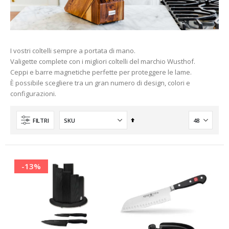
I vostri coltelli sempre a portata di mano.
Valigette complete con i migliori coltelli del marchio Wusthof.
Ceppi e barre magnetiche perfette per proteggere le lame.
nti
È possibile scegliere tra un gran numero di design, colori e
configurazioni.
Imposta
FILTRI
la
direzione
decrescente
-13%