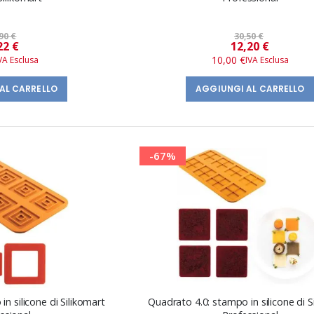
90 €
30,50 €
Prezzo
Prezzo
22 €
12,20 €
speciale
speciale
10,00 €
AL CARRELLO
AGGIUNGI AL CARRELLO
-67%
n silicone di Silikomart
Quadrato 4.0: stampo in silicone di S