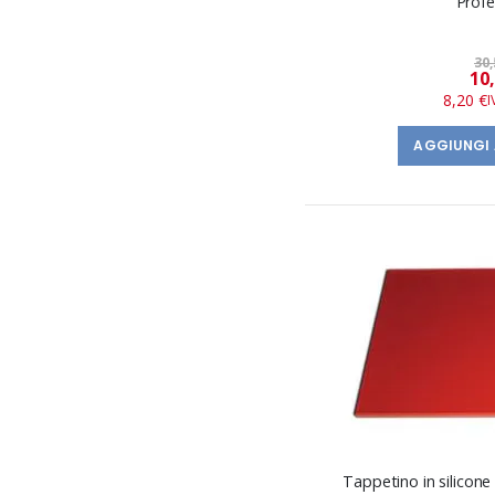
Profe
30,
10
8,20 €
AGGIUNGI 
Tappetino in silicon