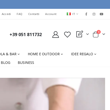
LINGUA
Accedi
FAQ
Contatti
Account
IT
elementi
0
+39 051 811732
My Quote
Cart
LA & BAR
HOME E OUTDOOR
IDEE REGALO
BLOG
BUSINESS