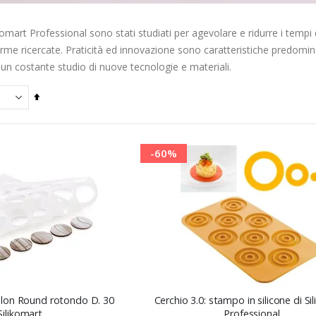
ikomart Professional sono stati studiati per agevolare e ridurre i tempi 
rme ricercate. Praticità ed innovazione sono caratteristiche predomin
i un costante studio di nuove tecnologie e materiali.
Imposta
la
direzione
decrescente
-60%
blon Round rotondo D. 30
Cerchio 3.0: stampo in silicone di Si
Silikomart
Professional